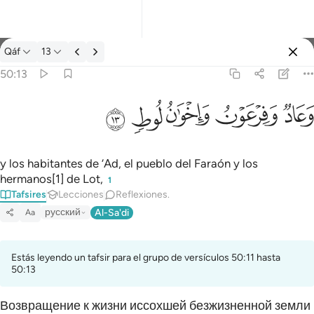
Tafsir: Qáf 50:13
Qáf
13
Iniciar sesión
50:13
وعاد وفرعون واخوان لوط ١٣
ﲳ
ﲴ
ﲵ
ﲶ
ﲷ
وَعَادٌۭ وَفِرْعَوْنُ وَإِخْوَٰنُ لُوطٍۢ ١٣
y los habitantes de ‘Ad, el pueblo del Faraón y los
hermanos[1] de Lot,
1
Tafsires
Lecciones
Reflexiones.
русский
Al-Sa'di
Aa
Estás leyendo un tafsir para el grupo de versículos 50:11 hasta
50:13
Возвращение к жизни иссохшей безжизненной земли