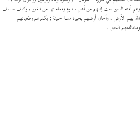
،
( وثمود وعاد وفرعون وإخوان لوط )
" الفرقان "
تقدمت قصتهم في سورة
وهم أمته الذين بعث إليهم من أهل سدوم ومعاملتها من الغور ، وكيف خسف
الله بهم الأرض ، وأحال أرضهم بحيرة منتنة خبيثة ; بكفرهم وطغيانهم
ومخالفتهم الحق .