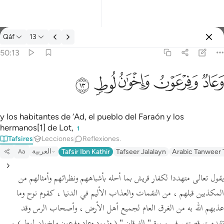
Tafsir: Qáf 50:13
Qáf
13
Iniciar sesión
50:13
وعاد وفرعون واخوان لوط ١٣
ﲳ
ﲴ
ﲵ
ﲶ
ﲷ
وَعَادٌۭ وَفِرْعَوْنُ وَإِخْوَٰنُ لُوطٍۢ ١٣
y los habitantes de ‘Ad, el pueblo del Faraón y los
hermanos[1] de Lot,
1
Tafsires
Lecciones
Reflexiones.
العربية
Tafsir Ibn Kathir
Tafseer Jalalayn
Arabic Tanweer 
Aa
يقول تعالى متهددا لكفار قريش بما أحله بأشباههم ونظرائهم وأمثالهم من
المكذبين قبلهم ، من النقمات والعذاب الأليم في الدنيا ، كقوم نوح وما
عذبهم الله به من الغرق العام لجميع أهل الأرض ، وأصحاب الرس وقد