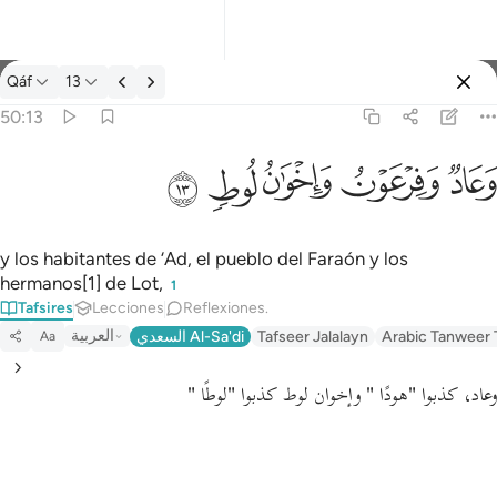
Tafsir: Qáf 50:13
Qáf
13
Iniciar sesión
50:13
وعاد وفرعون واخوان لوط ١٣
ﲳ
ﲴ
ﲵ
ﲶ
ﲷ
وَعَادٌۭ وَفِرْعَوْنُ وَإِخْوَٰنُ لُوطٍۢ ١٣
y los habitantes de ‘Ad, el pueblo del Faraón y los
hermanos[1] de Lot,
1
Tafsires
Lecciones
Reflexiones.
العربية
السعدي Al-Sa'di
Tafseer Jalalayn
Arabic Tanweer 
Aa
وعاد، كذبوا
"هودًا "
وإخوان لوط كذبوا
"لوطًا "