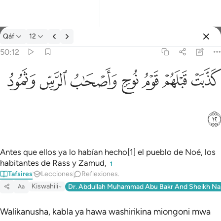
Tafsir: Qáf 50:12
Qáf
12
Iniciar sesión
50:12
كذبت قبلهم قوم نوح واصحاب الرس وثمود ١٢
ﲫ
ﲬ
ﲭ
ﲮ
ﲯ
ﲰ
ﲱ
كَذَّبَتْ قَبْلَهُمْ قَوْمُ نُوحٍۢ وَأَصْحَـٰبُ ٱلرَّسِّ وَثَمُودُ ١٢
ﲲ
Antes que ellos ya lo habían hecho[1] el pueblo de Noé, los
habitantes de Rass y Zamud,
1
Tafsires
Lecciones
Reflexiones.
Kiswahili
Dr. Abdullah Muhammad Abu Bakr And Sheikh Na
Aa
Walikanusha, kabla ya hawa washirikina miongoni mwa