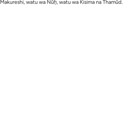
Makureshi, watu wa Nūḥ, watu wa Kisima na Thamūd.