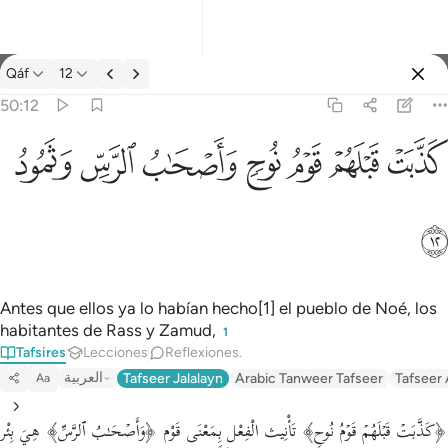
Tafsir: Qáf 50:12
Qáf
12
Iniciar sesión
50:12
كذبت قبلهم قوم نوح واصحاب الرس وثمود ١٢
ﲫ
ﲬ
ﲭ
ﲮ
ﲯ
ﲰ
ﲱ
كَذَّبَتْ قَبْلَهُمْ قَوْمُ نُوحٍۢ وَأَصْحَـٰبُ ٱلرَّسِّ وَثَمُودُ ١٢
ﲲ
Antes que ellos ya lo habían hecho[1] el pueblo de Noé, los
habitantes de Rass y Zamud,
1
Tafsires
Lecciones
Reflexiones.
العربية
Tafseer Jalalayn
Arabic Tanweer Tafseer
Tafseer
Aa
﴿كَذَّبَتۡ قَبۡلَهُمۡ قَوۡمُ نُوحࣲ﴾ تَأْنِيث الْفِعْل بِمَعْنَى قَوْم ﴿وَأَصۡحَـٰبُ ٱلرَّسِّ﴾ هِيَ بِئْر