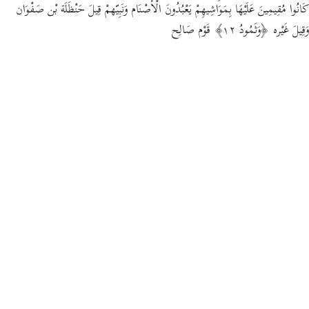
كَانُوا مُقِيمِينَ عَلَيْهَا بِمَوَاشِيهِمْ يَعْبُدُونَ الْأَصْنَام وَنَبِيّهمْ قِيلَ حَنْظَلَة بْن صَفْوَان
وَقِيلَ غَيْره ﴿وَثَمُودُ ١٢﴾ قَوْم صَالِح