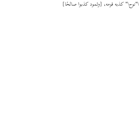
[وثمود كذبوا صالحًا]
كذبه قومه،
"نوح\"
\