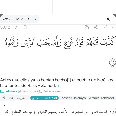
Tafsir: Qáf 50:12
Qáf
12
Iniciar sesión
50:12
كذبت قبلهم قوم نوح واصحاب الرس وثمود ١٢
ﲫ
ﲬ
ﲭ
ﲮ
ﲯ
ﲰ
ﲱ
كَذَّبَتْ قَبْلَهُمْ قَوْمُ نُوحٍۢ وَأَصْحَـٰبُ ٱلرَّسِّ وَثَمُودُ ١٢
ﲲ
Antes que ellos ya lo habían hecho[1] el pueblo de Noé, los
habitantes de Rass y Zamud,
1
Tafsires
Lecciones
Reflexiones.
العربية
السعدي Al-Sa'di
Tafseer Jalalayn
Arabic Tanweer 
Aa
أي:
كذب الذين من قبلهم من الأمم، رسلهم الكرام، وأنبياءهم العظام، كـ