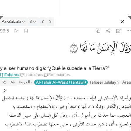
Tafsir: Az-Zálzala 99:3
Az-Zálzala
3
Iniciar sesión
99:3
وقال الانسان ما لها ٣
ﱾ
ﱿ
ﲀ
ﲁ
ﲂ
وَقَالَ ٱلْإِنسَـٰنُ مَا لَهَا ٣
y el ser humano diga: “¿Qué le sucede a la Tierra?”
Tafsires
Lecciones
Reflexiones.
العربية
Al-Tafsir Al-Wasit (Tantawi)
Tafseer Jalalayn
Arab
Aa
والمراد بالإِنسان فى قوله - سبحانه - : ( وَقَالَ الإنسان مَا لَهَا ) جنسه فيشمل
المؤمن والكافر .وقوله ( ما لها ) مبتدأ وخبر ، والاستفهام : المقصود به
التعجب مما حدث من أهوال .أى : وقال كل إنسان على سبيل الدهشة
والحيرة ، أى : شئ حدث للأرض ، حتى جعلها تضطرب هذا الاضطراب