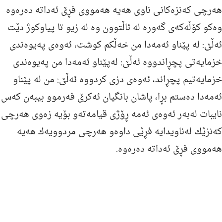
هه‌رچی كه‌نزه‌كانی ناوی هه‌یه‌ هه‌مووی فڕێ ئه‌داته‌ ده‌ره‌وه‌
وه‌كو كۆڵه‌كه‌ی گه‌وره‌ له‌ ئاڵتوون وه‌ له‌ زیو تا پیاوكوژ دێت
ئه‌ڵێ: له‌ پێناو ئه‌مه‌دا من خه‌ڵكم كوشت، ئه‌وه‌ی په‌یوه‌ندی
خزمایه‌تی پچڕاندووه‌ ئه‌ڵێ: له‌پێناو ئه‌مه‌دا من په‌یوه‌ندی
خزمایه‌تیم پچڕاند، ئه‌وه‌ی دزی كردووه‌ ئه‌ڵێ: من له‌ پێناو
ئه‌مه‌دا ده‌ستم بڕا، پاشان بانگیان ئه‌كرێ فه‌رموو بیبه‌ن كه‌س
نایبات له‌به‌ر ئه‌وه‌ی ئه‌مه‌ ڕۆژی قیامه‌ته‌و بۆیه‌ زه‌وی هه‌رچی
كه‌نزێك له‌ناویدایه‌ فڕێی داوه‌و هه‌رچی مردوویه‌ك هه‌یه‌
هه‌مووی فڕێ ئه‌داته‌ ده‌ره‌وه‌.