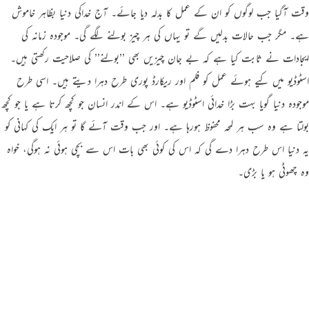
وقت آگیا جب لوگوں کو ان کے عمل کا بدلہ دیا جائے۔ آج خداکی دنیا بظاہر خاموش
ہے۔ مگر جب حالات بدلیں گے تو یہاں کی ہر چیز بولنے لگے گی۔ موجودہ زمانہ کی
ایجادات نے ثابت کیا ہے کہ بے جان چیزیں بھی ’’بولنے’’ کی صلاحیت رکھتی ہیں۔
اسٹوڈیو میں کیے ہوئے عمل کو فلم اور ریکارڈ پوری طرح دہرا دیتے ہیں۔ اسی طرح
موجودہ دنیا گویا بہت بڑا خدائی اسٹوڈیو ہے۔ اس کے اندر انسان جو کچھ کرتا ہے یا جو کچھ
بولتا ہے وہ سب ہر لمحہ محفوظ ہورہا ہے۔ اور جب وقت آئے گا تو ہر ایک کی کہانی کو
یہ دنیا اس طرح دہرا دے گی کہ اس کی کوئی بھی بات اس سے بچی ہوئی نہ ہوگی، خواہ
وہ چھوٹی ہو یا بڑی۔