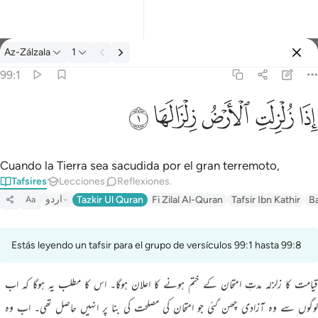
Tafsir: Az-Zálzala 99:1
Az-Zálzala
1
Iniciar sesión
99:1
اذا زلزلت الارض زلزالها ١
ﱵ
ﱶ
ﱷ
ﱸ
ﱹ
إِذَا زُلْزِلَتِ ٱلْأَرْضُ زِلْزَالَهَا ١
Cuando la Tierra sea sacudida por el gran terremoto,
Tafsires
Lecciones
Reflexiones.
اردو
Tazkir Ul Quran
Fi Zilal Al-Quran
Tafsir Ibn Kathir
B
Aa
Estás leyendo un tafsir para el grupo de versículos 99:1 hasta 99:8
قیامت کا زلزلہ مدتِ امتحان کے ختم ہونے کا اعلان ہوگا۔ اس کا مطلب یہ ہوگا کہ اب
لوگوں سے وہ آزادی چھن گئی جو امتحان کی مصلحت کی بنا پر انہیں حاصل تھی۔ اب وہ