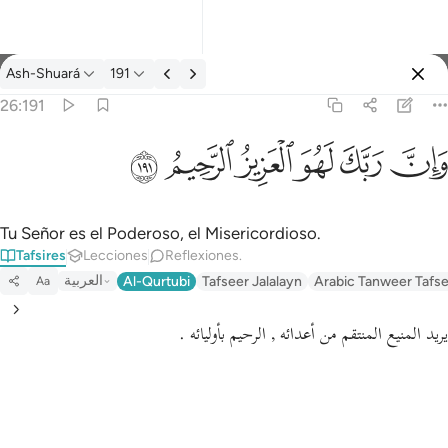
Tafsir: Ash-Shuará 26:191
Ash-Shuará
191
Iniciar sesión
26:191
وان ربك لهو العزيز الرحيم ١٩١
ﱽ
ﱾ
ﱿ
ﲀ
ﲁ
ﲂ
وَإِنَّ رَبَّكَ لَهُوَ ٱلْعَزِيزُ ٱلرَّحِيمُ ١٩١
Tu Señor es el Poderoso, el Misericordioso.
Tafsires
Lecciones
Reflexiones.
العربية
Al-Qurtubi
Tafseer Jalalayn
Arabic Tanweer Tafs
Aa
يريد المنيع المنتقم من أعدائه , الرحيم بأوليائه .