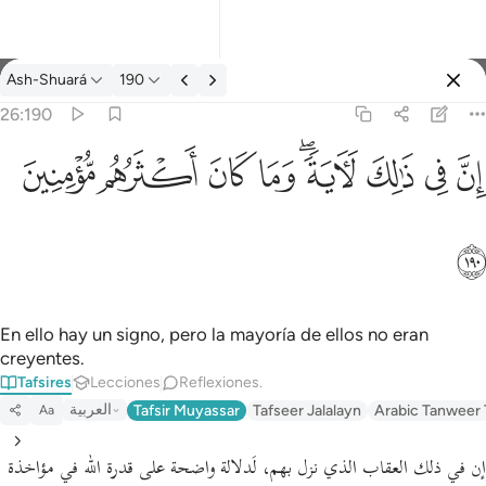
Tafsir: Ash-Shuará 26:190
Ash-Shuará
190
Iniciar sesión
26:190
ان في ذالك لاية وما كان اكثرهم مومنين ١٩٠
ﱳ
ﱴ
ﱵ
ﱶﱷ
ﱸ
ﱹ
ﱺ
ﱻ
إِنَّ فِى ذَٰلِكَ لَـَٔايَةًۭ ۖ وَمَا كَانَ أَكْثَرُهُم مُّؤْمِنِينَ ١٩٠
ﱼ
En ello hay un signo, pero la mayoría de ellos no eran
creyentes.
Tafsires
Lecciones
Reflexiones.
العربية
Tafsir Muyassar
Tafseer Jalalayn
Arabic Tanweer 
Aa
إن في ذلك العقاب الذي نزل بهم، لَدلالة واضحة على قدرة الله في مؤاخذة