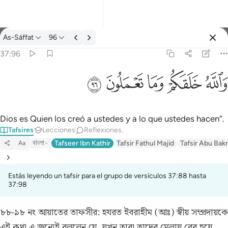
Tafsir: As-Sáffat 37:96
As-Sáffat
96
Iniciar sesión
37:96
والله خلقكم وما تعملون ٩٦
ﲤ
ﲥ
ﲦ
ﲧ
ﲨ
وَٱللَّهُ خَلَقَكُمْ وَمَا تَعْمَلُونَ ٩٦
Dios es Quien los creó a ustedes y a lo que ustedes hacen”.
Tafsires
Lecciones
Reflexiones.
বাংলা
Tafseer Ibn Kathir
Tafsir Fathul Majid
Tafsir Abu Bakr
Aa
Estás leyendo un tafsir para el grupo de versículos 37:88 hasta
37:98
৮৮-৯৮ নং আয়াতের তাফসীর:
হযরত ইবরাহীম (আঃ) স্বীয় সম্প্রদায়কে
এই কথা এ জন্যেই বললেন যে, যখন তারা তাদের মেলায় বের হয়ে