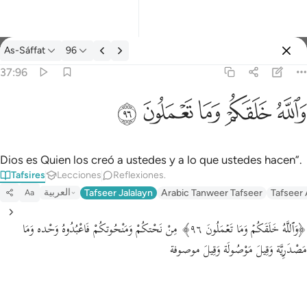
Tafsir: As-Sáffat 37:96
As-Sáffat
96
Iniciar sesión
37:96
والله خلقكم وما تعملون ٩٦
ﲤ
ﲥ
ﲦ
ﲧ
ﲨ
وَٱللَّهُ خَلَقَكُمْ وَمَا تَعْمَلُونَ ٩٦
Dios es Quien los creó a ustedes y a lo que ustedes hacen”.
Tafsires
Lecciones
Reflexiones.
العربية
Tafseer Jalalayn
Arabic Tanweer Tafseer
Tafseer
Aa
﴿وَٱللَّهُ خَلَقَكُمۡ وَمَا تَعۡمَلُونَ ٩٦﴾ مِنْ نَحْتكُمْ وَمَنْحُوتكُمْ فَاعْبُدُوهُ وَحْده وَمَا
مَصْدَرِيَّة وَقِيلَ مَوْصُولَة وَقِيلَ موصوفة