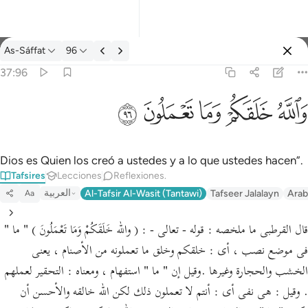
Tafsir: As-Sáffat 37:96
As-Sáffat
96
Iniciar sesión
37:96
والله خلقكم وما تعملون ٩٦
ﲤ
ﲥ
ﲦ
ﲧ
ﲨ
وَٱللَّهُ خَلَقَكُمْ وَمَا تَعْمَلُونَ ٩٦
Dios es Quien los creó a ustedes y a lo que ustedes hacen”.
Tafsires
Lecciones
Reflexiones.
العربية
Al-Tafsir Al-Wasit (Tantawi)
Tafseer Jalalayn
Arab
Aa
قال القرطبى ما ملخصه : قوله - تعالى - : ( والله خَلَقَكُمْ وَمَا تَعْمَلُونَ ) " ما "
فى موضع نصب ، أى : خلقكم وخلق ما تعملونه من الأصنام ، يعنى
الخشب والحجارة وغيرها .وقيل إن " ما " استفهام ، ومعناه : التحقير لعملهم
. وقيل : هى نفى أى : أنتم لا تعملون ذلك لكن الله خالقه والأحسن أن