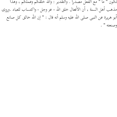
تكون " ما " مع الفعل مصدرا . والتقدير : والله خلقكم وعملكم ، وهذا
مذهب أهل السنة ، أن الأفعال خلق الله - عز وجل - واكتساب للعباد .وروى
أبو هريرة عن النبى صلى الله عليه وسلم أنه قال : " إن الله خالق كل صانع
وصنعته " .