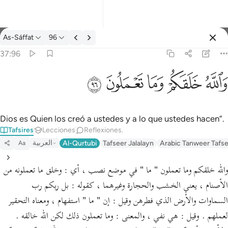
Tafsir: As-Sáffat 37:96
As-Sáffat
96
Iniciar sesión
37:96
والله خلقكم وما تعملون ٩٦
ﲤ
ﲥ
ﲦ
ﲧ
ﲨ
وَٱللَّهُ خَلَقَكُمْ وَمَا تَعْمَلُونَ ٩٦
Dios es Quien los creó a ustedes y a lo que ustedes hacen”.
Tafsires
Lecciones
Reflexiones.
العربية
Al-Qurtubi
Tafseer Jalalayn
Arabic Tanweer Tafs
Aa
والله خلقكم وما تعملون " ما " في موضع نصب ، أي : وخلق ما تعملونه من
الأصنام ، يعني الخشب والحجارة وغيرهما ، كقوله : بل ربكم رب
السماوات والأرض الذي فطرهن وقيل : إن " ما " استفهام ، ومعناه التحقير
لعملهم . وقيل : هي نفي ، والمعنى : وما تعملون ذلك لكن الله خالقه .