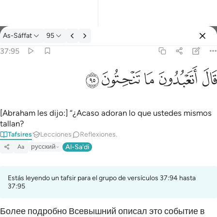
Tafsir: As-Sáffat 37:95
As-Sáffat
95
Iniciar sesión
37:95
قال اتعبدون ما تنحتون ٩٥
ﲟ
ﲠ
ﲡ
ﲢ
ﲣ
قَالَ أَتَعْبُدُونَ مَا تَنْحِتُونَ ٩٥
[Abraham les dijo:] “¿Acaso adoran lo que ustedes mismos
tallan?
Tafsires
Lecciones
Reflexiones.
русский
Al-Sa'di
Aa
Estás leyendo un tafsir para el grupo de versículos 37:94 hasta
37:95
Более подробно Всевышний описал это событие в