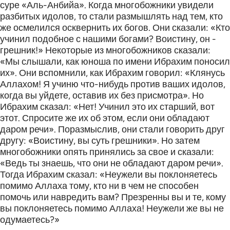
суре «Аль-Анбийа». Когда многобожники увидели
разбитых идолов, то стали размышлять над тем, кто
же осмелился осквернить их богов. Они сказали: «Кто
учинил подобное с нашими богами? Воистину, он -
грешник!» Некоторые из многобожников сказали:
«Мы слышали, как юноша по имени Ибрахим поносил
их». Они вспомнили, как Ибрахим говорил: «Клянусь
Аллахом! Я учиню что-нибудь против ваших идолов,
когда вы уйдете, оставив их без присмотра». Но
Ибрахим сказал: «Нет! Учинил это их старший, вот
этот. Спросите же их об этом, если они обладают
даром речи». Поразмыслив, они стали говорить друг
другу: «Воистину, вы суть грешники». Но затем
многобожники опять принялись за свое и сказали:
«Ведь ты знаешь, что они не обладают даром речи».
Тогда Ибрахим сказал: «Неужели вы поклоняетесь
помимо Аллаха тому, кто ни в чем не способен
помочь или навредить вам? Презренны вы и те, кому
вы поклоняетесь помимо Аллаха! Неужели же вы не
одумаетесь?»