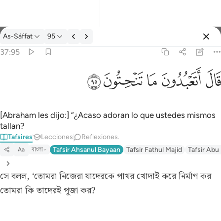
Tafsir: As-Sáffat 37:95
As-Sáffat
95
Iniciar sesión
37:95
قال اتعبدون ما تنحتون ٩٥
ﲟ
ﲠ
ﲡ
ﲢ
ﲣ
قَالَ أَتَعْبُدُونَ مَا تَنْحِتُونَ ٩٥
[Abraham les dijo:] “¿Acaso adoran lo que ustedes mismos
tallan?
Tafsires
Lecciones
Reflexiones.
বাংলা
Tafsir Ahsanul Bayaan
Tafsir Fathul Majid
Tafsir Abu
Aa
সে বলল, ‘তোমরা নিজেরা যাদেরকে পাথর খোদাই করে নির্মাণ কর
তোমরা কি তাদেরই পূজা কর?