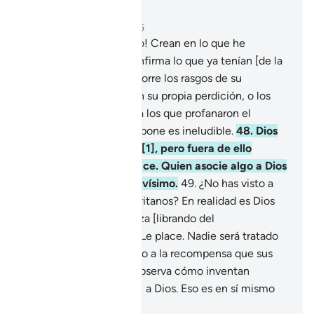
Leer en contexto
Capítulo 4, Página 86, Juz 5
47
.
¡Oh, Gente del Libro! Crean en lo que he
revelado ahora, que confirma lo que ya tenían [de la
verdad], antes de que borre los rasgos de su
identidad y terminen en su propia perdición, o los
maldiga como maldije a los que profanaron el
sábado. Lo que Dios dispone es ineludible.
48
.
Dios
no perdona la idolatría[1], pero fuera de ello
perdona a quien Le place. Quien asocie algo a Dios
comete un pecado gravísimo.
49
.
¿No has visto a
los que se jactan de puritanos? En realidad es Dios
Quien concede la pureza [librando del
egocentrismo] a quien Le place. Nadie será tratado
injustamente [en cuanto a la recompensa que sus
obras merezcan].
50
.
Observa cómo inventan
mentiras y las atribuyen a Dios. Eso es en sí mismo
un pecado evidente.