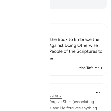
-
Sheikh Isa Garcia
Lee Tafsir
Ibn Kathir (Abridged)
Calling the People of the Book to Embrace the
Faith, Warning them Against Doing Otherwise
Allah commands the People of the Scriptures to
believe in wha
…
Leer más
Más Tafsires
Lecciones
Abu Bakr Zoud
hace 5 años
·
Referencias
aleya 4:48
'Indeed Allah does not forgive Shirk (associating
partners in His worship), and He forgives anything