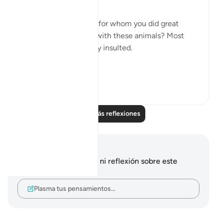
Now what if someone, for whom you did great
favors, associated you with these animals? Most
people would be greatly insulted.
This is d...
Ver más
6
0
Leer más reflexiones
Notas y reflexiones
No tienes ninguna nota ni reflexión sobre este
versículo.
Plasma tus pensamientos…