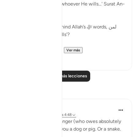
besides that (Shirk) to whoever He wills…' Surat An-
Nisa:48.
What is the wisdom behind Allah’s ﷻ words, لمن
يشاء 'to whoever He wills'?
The scholars mention ...
Ver más
19
0
Leer más lecciones
Reflexiones
A Siddiqui
hace 6 años
·
Referencias
aleya 4:48
What if a complete stranger (who owes absolutely
nothing to you) called you a dog or pig. Or a snake.
How would you feel?