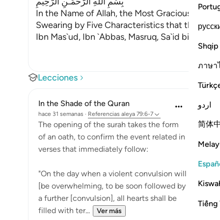
بِسْمِ اللَّهِ الرَّحْمَـنِ الرَّحِيمِ
Portu
In the Name of Allah, the Most Gracious, the Mo
Swearing by Five Characteristics that the Day 
русск
Ibn Mas`ud, Ibn `Abbas, Masruq, Sa`id bin Jubay
Shqip
ภาษา
Lecciones
Türkç
In the Shade of the Quran
اردو
hace 31 semanas
·
Referencias
aleya 79:6-7
简体
The opening of the surah takes the form
of an oath, to confirm the event related in
Melay
verses that immediately follow:
Españ
"On the day when a violent convulsion will
Kiswah
[be overwhelming, to be soon followed by
a further [convulsion], all hearts shall be
Tiếng 
filled with ter...
Ver más