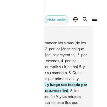
Iniciar sesión
er en contexto
ítulo 79, Página 583, Juz 30
uro por los [ángeles] que arrancan las almas [de los
e desmienten el Mensaje],
2
.
por los [ángeles] que
man suavemente las almas [de los creyentes],
3
.
por
 [ángeles] que viajan por el cosmos,
4
.
por los
ngeles] que se apresuran [a cumplir su función]
5
.
y
r los [ángeles] que cumplen su mandato.
6
.
Que el
a que sea tocada la trompeta por primera vez [y
mience el fin del mundo]
7
.
y luego sea tocada por
gunda vez [y comience la resurrección],
8
.
los
razones ese día se estremecerán
9
.
y las miradas
arán abatidas.
10
.
Pero a pesar de esto [los que