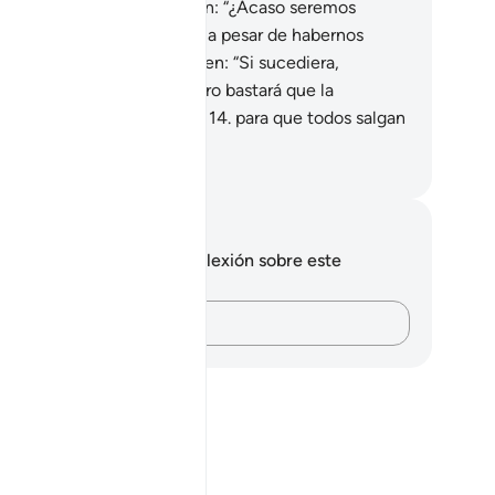
smienten el Mensaje] dicen: “¿Acaso seremos
sucitados de las tumbas
11
.
a pesar de habernos
nvertido en polvo?”
12
.
Dicen: “Si sucediera,
taríamos arruinados”.
13
.
Pero bastará que la
ompeta sea tocada una vez
14
.
para que todos salgan
 sus tumbas.
eikh Isa Garcia
tas y reflexiones
 tienes ninguna nota ni reflexión sobre este
sículo.
Plasma tus pensamientos…