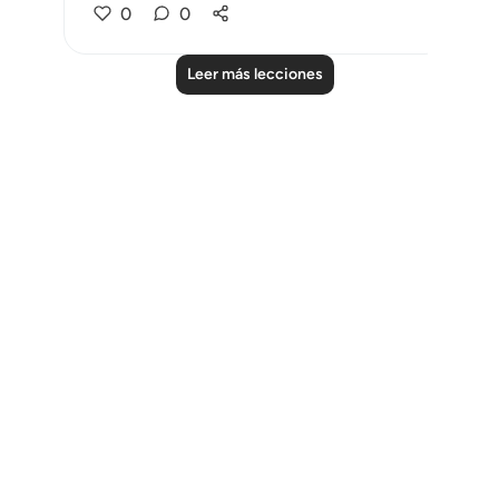
0
0
Leer más lecciones
Notes
placeholders
close