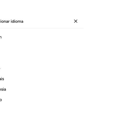
ionar idioma
Iniciar sesión
Le
h
Cap
1
.
J
ﲥ
ﲦ
ﲧ
qu
to
e la resurrección],
los
ف
[á
Continuar leyendo
is
po
dí
esia
co
se
no
co
Which was revealed in Makkah
est