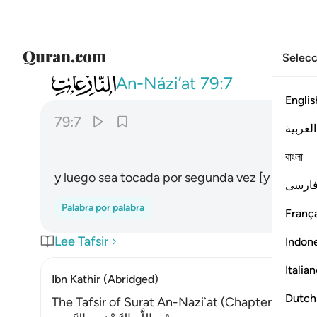
Selecc
079
تتبعها الرادفة ٧
An-Názi’at
79:7
Englis
79:7
العربية
বাংলা
y luego sea tocada por segunda vez [y comienc
ارسی
Palabra por palabra
França
Lee Tafsir
Indon
Italia
Ibn Kathir (Abridged)
Dutch
The Tafsir of Surat An-Nazi`at (Chapter - 79) 