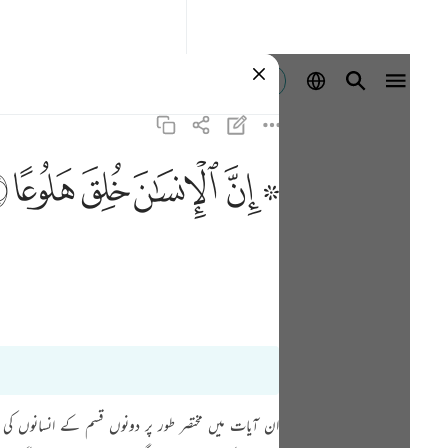
Iniciar sesión
ﱪ ﱫ
ﱬ
ﱭ
ﱮ
ﱯ
ان آیات میں مختصر طور پر دونوں قسم کے انسانوں ک