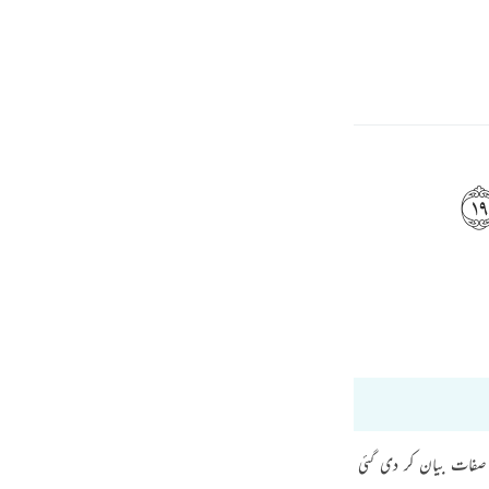
ionar idioma
Iniciar sesión
h
ف
is
Tafsir Ibn Kathir
Bayan Ul Quran
esia
os 70:1 hasta 70:35
no
ی صفات بیان کر دی گئی ہیں۔ ان لوگوں کی بھی جو جنت میں داخل کيے جانے کے مستحق 