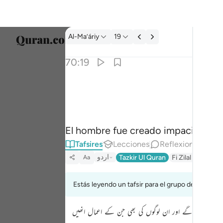
Tafsir: Al-Ma’áriy 70:19
Al-Ma’áriy
19
Selecc
70:19
Englis
۞ ان الانسان خلق هلوعا ١٩
العربية
۞ إِنَّ ٱلْإِنسَـٰنَ خُلِقَ هَلُوعًا ١٩
বাংলা
El hombre fue creado impaciente:
ارسی
Tafsires
Lecciones
Reflexiones.
França
اردو
Tazkir Ul Quran
Fi Zilal Al-Quran
Aa
Indon
Estás leyendo un tafsir para el grupo de versícul
Italia
قرار پائیں گے اور ان لوگوں کی بھی جن کے اعمال انھیں
Dutch