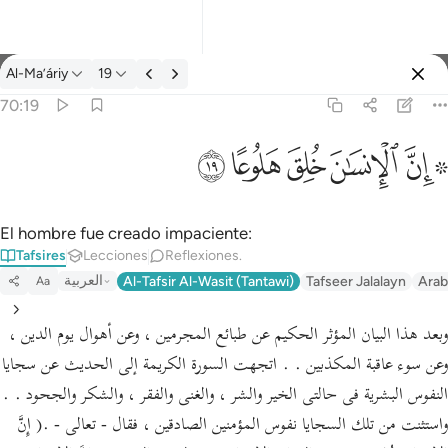
Tafsir: Al-Ma’áriy 70:19
Al-Ma’áriy
19
Iniciar sesión
70:19
۞ ان الانسان خلق هلوعا ١٩
ﱪ ﱫ
ﱬ
ﱭ
ﱮ
ﱯ
۞ إِنَّ ٱلْإِنسَـٰنَ خُلِقَ هَلُوعًا ١٩
El hombre fue creado impaciente:
Tafsires
Lecciones
Reflexiones.
العربية
Al-Tafsir Al-Wasit (Tantawi)
Tafseer Jalalayn
Arab
Aa
وبعد هذا البيان المؤثر الحكيم عن طبائع المجرمين ، وعن أهوال يوم الدين ،
وعن سوء عاقبة المكذبين . . اتجهت السورة الكريمة إلى الحديث عن سجايا
النفوس البشرية فى حالتى الخير والشر ، والغنى والفقر ، والشكر والجحود . .
واستثنت من تلك السجايا نفوس المؤمنين الصادقين ، فقال - تعالى - .( إِنَّ