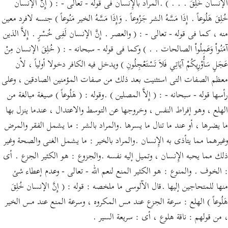
الإنسان خُلِقَ . . . ) .المراد بالإِنسان فى قوله - تعالى - : ( إِنَّ الإنسان
خُلِقَ هَلُوعاً . إِذَا مَسَّهُ الشر جَزُوعاً . وَإِذَا مَسَّهُ الخير مَنُوعاً ) جنسه لافرد معين
منه ، كما فى قوله - تعالى - : ( والعصر . إِنَّ الإنسان لَفِى خُسْرٍ . إِلاَّ الذين
آمَنُواْ وَعَمِلُواْ الصالحات . . ) وكما فى قوله - سبحانه - : ( خُلِقَ الإنسان مِنْ
عَجَلٍ سَأُوْرِيكُمْ آيَاتِي فَلاَ تَسْتَعْجِلُونِ ) ويدخل فيه الكافر دخولا أولياً ، لأن
معظم الصفات التى استثنيت بعد ذلك من صفات المؤمنين الصادقين ، وعلى
رأسها قوله - سبحانه - : ( إِلاَّ المصلين ) .وقوله : ( هَلُوعاً ) صيغة مبالغة من
الهلع ، وهو إفراط النفس ، وخروجها عن التوسط والاعتدال ، عندما ينزل بها
ما يضرها ، أو عند ما تنال ما يسرها .والمراد بالشر : ما يشمل الفقر والمرض
وغيرهما مما يتأذى به الإِنسان .والمراد بالخير : ما يشمل الغنى والصحة وغير
ذلك مما يحبه الإِنسان ، وتميل إليه نفسه .والجزوع : هو الكثير الجزع . أى
: الخوف . والمنوع : هو الكثير المنع لنعم الله - تعالى - وعدم إعطاء شئ
منها للمتحاجين إليها .قال الآلوسى ما ملخصه : قوله : ( إِنَّ الإنسان خُلِقَ
هَلُوعاً ) الهلع : سرعة الجزع عند مس المكروه ، وسرعة المنع عند مس الخير
، من قولهم : ناقة هلوع ، أى : سريعة السير .