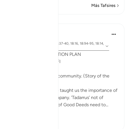
Más Tafsires
Lecciones
Syaari Ab Rahman
el año pasado
·
aleya 18:65-70, 18:37-40, 18:16, 18:94-95, 18:14,
Referencias
18:10
POST RAMADHAN ACTION PLAN
4 Deeds From AL KAHFI
1. Tie your heart to the community. (Story of the
youths of the Cave)
The youths of the Cave taught us the importance of
keeping with good company. 'Tadarrus' not of
recitation but Tadarrus of Good Deeds need to...
Ver más
15
4