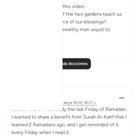
Questions answered in this video:
- What does the story of the two gardens teach us
about the ultimate source of our blessings?
- In what way was the wealthy man unjust to
himse...
Ver más
2
0
Leer más lecciones
Reflexiones
Muniba Ansari
hace 21 semanas
·
Referencias
aleya 18:34, 18:37
SubhanAllah, it is already the last Friday of Ramadan.
I wanted to share a benefit from Surah Al-Kahf that I
learned 2 Ramadans ago, and I get reminded of it
every Friday when I read it.