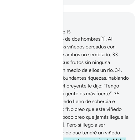
Leer en contexto
Capítulo 18, Página 298, Juz 15
32
.
Exponles el ejemplo de dos hombres[1]. Al
incrédulo le concedí dos viñedos cercados con
palmeras y en medio de ambos un sembrado.
33
.
Ambos viñedos dieron sus frutos sin ninguna
pérdida, e hice brotar en medio de ellos un río.
34
.
Su dueño, que poseía abundantes riquezas, hablando
[arrogantemente] con el creyente le dijo: “Tengo
más riqueza que tú y mi gente es más fuerte”.
35
.
Luego ingresó en su viñedo lleno de soberbia e
incredulidad y exclamó: “No creo que este viñedo
perezca jamás,
36
.
tampoco creo que jamás llegue la
Hora [del Día del Juicio]. Pero si llego a ser
resucitado estoy seguro de que tendré un viñedo