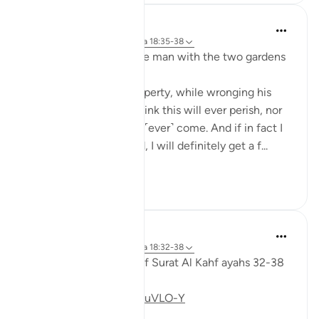
J Yousef
hace 3 años
·
Referencias
aleya 18:35-38
Some reflections on the man with the two gardens
'And he entered his property, while wronging his
soul, saying, 'I do not think this will ever perish, nor
do I think the Hour will ˹ever˺ come. And if in fact I
am returned to my Lord, I will definitely get a f...
Ver más
28
3
Fadel Soliman
hace 6 años
·
Referencias
aleya 18:32-38
Taddabor (pondering) of Surat Al Kahf ayahs 32-38
https://youtu.be/CDl39uVLO-Y