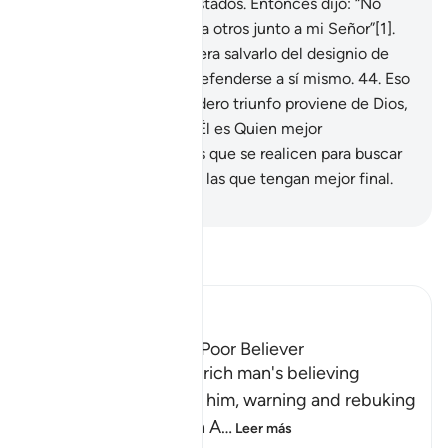
ahora estaban allí devastados. Entonces dijo: “No
debería haber igualado a otros junto a mi Señor”[1].
43
.
No tuvo quien pudiera salvarlo del designio de
Dios, ni siquiera pudo defenderse a sí mismo.
44
.
Eso
evidenció que el verdadero triunfo proviene de Dios,
la verdadera divinidad. Él es Quien mejor
recompensa, y las obras que se realicen para buscar
Su complacencia serán las que tengan mejor final.
-
Sheikh Isa Garcia
Lee Tafsir
Ibn Kathir (Abridged)
The Response of the Poor Believer
Allah tells us how the rich man's believing
companion replied to him, warning and rebuking
him for his disbelief in A
…
Leer más