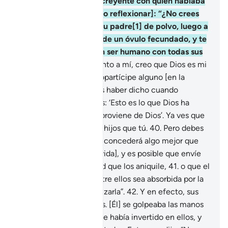
mejor que éste”.
37
.
El creyente con quien hablaba
le preguntó [haciéndolo reflexionar]: “¿No crees
en Quien ha creado a tu padre[1] de polvo, luego a
toda su descendencia de un óvulo fecundado, y te
ha dado la forma de un ser humano con todas sus
facultades?
38
.
En cuanto a mí, creo que Dios es mi
Señor y no Le asocio copartícipe alguno [en la
adoración].
39
.
Deberías haber dicho cuando
ingresaste a tus viñedos: ‘Esto es lo que Dios ha
querido, todo el poder proviene de Dios’. Ya ves que
poseo menos riqueza e hijos que tú.
40
.
Pero debes
saber que mi Señor me concederá algo mejor que
tus viñedos [en la otra vida], y es posible que envíe
del cielo una tempestad que los aniquile,
41
.
o que el
agua del río que hay entre ellos sea absorbida por la
tierra y no puedas alcanzarla”.
42
.
Y en efecto, sus
frutos fueron destruidos. [Él] se golpeaba las manos
lamentándose por lo que había invertido en ellos, y