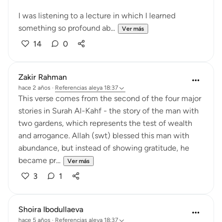
I was listening to a lecture in which I learned
something so profound ab...
Ver más
14
0
Zakir Rahman
hace 2 años
·
Referencias
aleya 18:37
This verse comes from the second of the four major
stories in Surah Al-Kahf - the story of the man with
two gardens, which represents the test of wealth
and arrogance. Allah (swt) blessed this man with
abundance, but instead of showing gratitude, he
became pr...
Ver más
3
1
Shoira Ibodullaeva
hace 5 años
·
Referencias
aleya 18:37