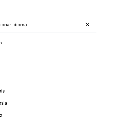
ionar idioma
Iniciar sesión
Le
h
Cap
8
.
ﲁ
ﲂ
ﲃ
ﲄ
ﲅ
ﲆ
ﲇ
“C
no
en la Tierra! Responden: “¡Pero si
tam
ف
en
is
en
Continuar leyendo
en
esia
me
co
no
no
no 
rnar respuesta para Concerning whom was this verse revealed?