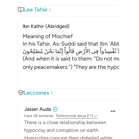
Lee Tafsir
Ibn Kathir (Abridged)
Meaning of Mischief
In his Tafsir, As-Suddi said that Ibn `Abbas a
 قِيلَ لَهُمْ لاَ تُفْسِدُواْ فِى الأَرْضِ قَالُواْ إِنَّمَا نَحْنُ مُصْلِحُونَ
(And when it is said to them: "Do not make misc
only peacemakers.") "They are the hypo
…
Leer m
Lecciones
Jasser Auda
hace 38 semanas
·
Referencias
aleya 2:11
There is a close relationship between
hypocrisy and corruption on earth.
Hypocrites conceal their disbelief while