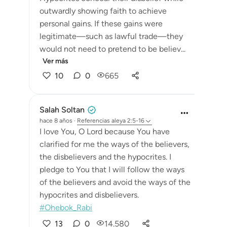
outwardly showing faith to achieve
personal gains. If these gains were
legitimate—such as lawful trade—they
would not need to pretend to be believ...
Ver más
10
0
665
Salah Soltan
hace 8 años
·
Referencias
aleya 2:5-16
I love You, O Lord because You have
clarified for me the ways of the believers,
the disbelievers and the hypocrites. I
pledge to You that I will follow the ways
of the believers and avoid the ways of the
hypocrites and disbelievers.
#Ohebok_Rabi
13
0
14.580