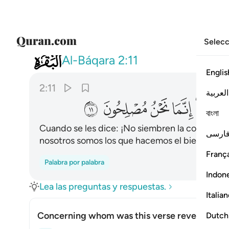
Selecc
002
واذا قيل لهم لا تفسدوا في الارض 
Al-Báqara
2:11
Englis
2:11
العربية
ﲈ
ﲉ
ﲊ
ﲋ
ﲌ
বাংলা
Cuando se les dice: ¡No siembren la corrupción 
ارسی
nosotros somos los que hacemos el bien!”
França
Palabra por palabra
Indon
Lea las preguntas y respuestas.
Italia
Concerning whom was this verse revealed?
Dutch
Alte