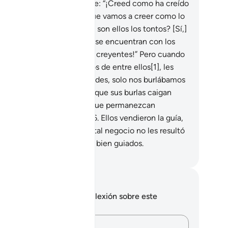
enta.
13
.
Cuando se les dice: “¡Creed como ha creído
 gente!” Responden: “¿Es que vamos a creer como lo
en los tontos?” ¿Acaso no son ellos los tontos? [Sí,]
ro no lo saben.
14
.
Cuando se encuentran con los
eyentes les dicen: “¡Somos creyentes!” Pero cuando
án a solas con los malvados de entre ellos[1], les
eguran: “¡Estamos con ustedes, solo nos burlábamos
ellos!”
15
.
[Pero] Dios hará que sus burlas caigan
bre ellos mismos y dejará que permanezcan
traviados, en su ceguera.
16
.
Ellos vendieron la guía,
biándola por el desvío, y tal negocio no les resultó
ovechoso, no siendo de los bien guiados.
eikh Isa Garcia
?
tas y reflexiones
 tienes ninguna nota ni reflexión sobre este
sículo.
hat they are *"muṣliḥūn"* (peacemakers, those putting things ri
Plasma tus pensamientos…