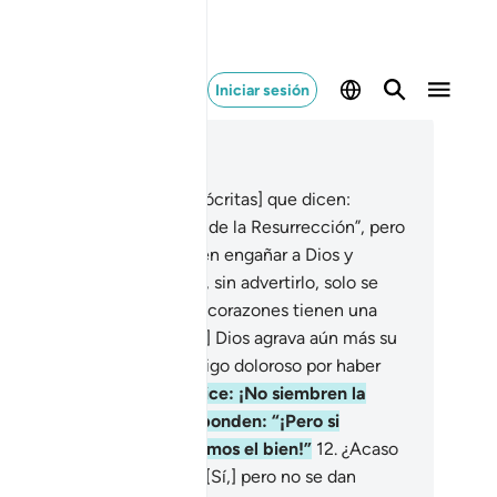
Iniciar sesión
er en contexto
ítulo 2, Página 3, Juz 1
Entre las personas hay [hipócritas] que dicen:
reemos en Dios y en el Día de la Resurrección”, pero
 son creyentes.
9
.
Pretenden engañar a Dios y
bién a los creyentes pero, sin advertirlo, solo se
gañan a sí mismos.
10
.
Sus corazones tienen una
fermedad y [por su actitud] Dios agrava aún más su
fermedad. Sufrirán un castigo doloroso por haber
ntido.
11
.
Cuando se les dice: ¡No siembren la
rrupción en la Tierra! Responden: “¡Pero si
sotros somos los que hacemos el bien!”
12
.
¿Acaso
son ellos los corruptores? [Sí,] pero no se dan