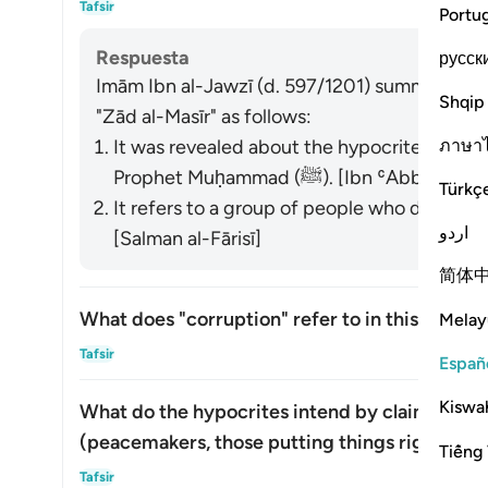
Tafsir
Portu
Respuesta
русск
Imām Ibn al-Jawzī (d. 597/1201) summarized th
Shqip
"Zād al-Masīr" as follows:
ภาษา
It was revealed about the hypocrites who w
Prophet Muḥammad (ﷺ). [Ibn ʿ
Türkç
It refers to a group of people who did not ye
اردو
[Salman al-Fārisī]
简体
What does "corruption" refer to in this verse?
Melay
Alte
Tafsir
Españ
Kiswah
What do the hypocrites intend by claiming th
(peacemakers, those putting things right, etc.
Tiếng 
Alte
Tafsir