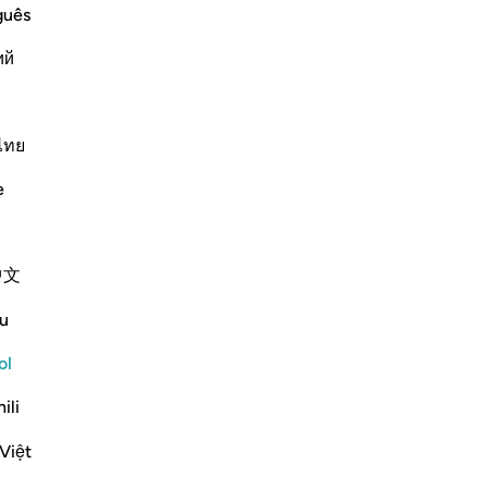
cu
guês
la
ий
hac
e scholars' opinions in his book
pe
cr
est
ไทย
ere present during the time of the
as
Abbās, Mujāhid, and the majority]
e
de 
t exist at the time of its revelation.
so
ex
中文
cam
pr
u
-
Sh
rnar respuesta para What does "corruption" refer to in this verse
ol
No
ili
at they are
"muṣliḥūn"
No
)?
ver
Việt
rnar respuesta para What do the hypocrites intend by claiming t