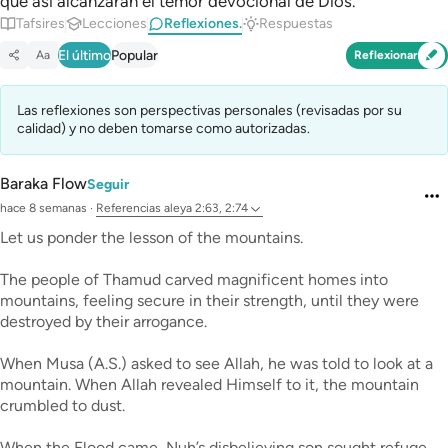
que así alcanzarán el temor devocional de Dios.
Tafsires
Lecciones
Reflexiones.
Respuestas
El último
Popular
Aa
Reflexionar
Las reflexiones son perspectivas personales (revisadas por su
calidad) y no deben tomarse como autorizadas.
Baraka Flow
Seguir
hace 8 semanas
·
Referencias
aleya 2:63, 2:74
Let us ponder the lesson of the mountains.
The people of Thamud carved magnificent homes into
mountains, feeling secure in their strength, until they were
destroyed by their arrogance.
When Musa (A.S.) asked to see Allah, he was told to look at a
mountain. When Allah revealed Himself to it, the mountain
crumbled to dust.
When the Flood came, Nuh’s disbelieving son sought refuge