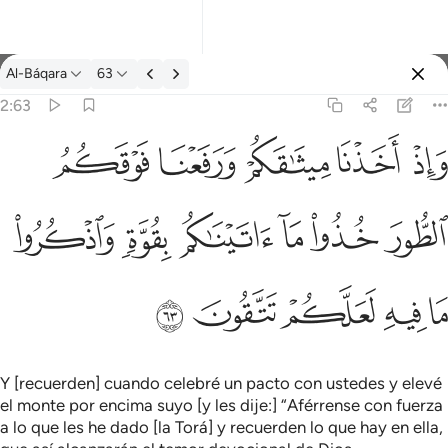
Reflexiones.: Al-Báqara 2:63
Al-Báqara
63
Iniciar sesión
2:63
فعنا فوقكم الطور خذوا ما اتيناكم بقوة واذكروا ما فيه لعلكم تتقون ٦٣
ﱚ
ﱛ
ﱜ
ﱝ
ﱞ
كُمُ ٱلطُّورَ خُذُوا۟ مَآ ءَاتَيْنَـٰكُم بِقُوَّةٍۢ وَٱذْكُرُوا۟ مَا فِيهِ لَعَلَّكُمْ تَتَّقُونَ ٦٣
ﱟ
ﱠ
ﱡ
ﱢ
ﱣ
ﱤ
ﱥ
ﱦ
ﱧ
ﱨ
ﱩ
Y [recuerden] cuando celebré un pacto con ustedes y elevé
el monte por encima suyo [y les dije:] “Aférrense con fuerza
a lo que les he dado [la Torá] y recuerden lo que hay en ella,