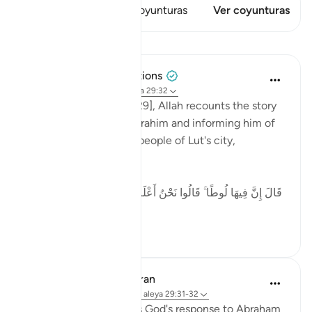
Este versículo tiene 1 Coyunturas
Ver coyunturas
Lecciones
Tulayhah Tafsir Translations
hace 5 años
·
Referencias
aleya 29:32
In surah al-'Ankaboot [29], Allah recounts the story
of the angels visiting Ibrahim and informing him of
the destruction of the people of Lut's city,
including:
[ قَالَ إِنَّ فِيهَا لُوطًا ۚ قَالُوا نَحْنُ أَعْلَمُ بِمَن فِيهَا ۖ لَنُنَجِّيَنَّهُ وَأَهْلَهُ
إ...
Ver más
5
0
In the Shade of the Quran
hace 31 semanas
·
Referencias
aleya 29:31-32
The scene here depicts God's response to Abraham