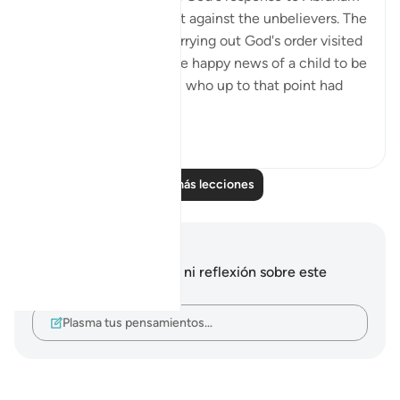
asking for God's support against the unbelievers. The
angels charged with carrying out God's order visited
Abraham, giving him the happy news of a child to be
born to him by his wife, who up to that point had
be...
Ver más
0
0
Leer más lecciones
Notas y reflexiones
No tienes ninguna nota ni reflexión sobre este
versículo.
Plasma tus pensamientos…