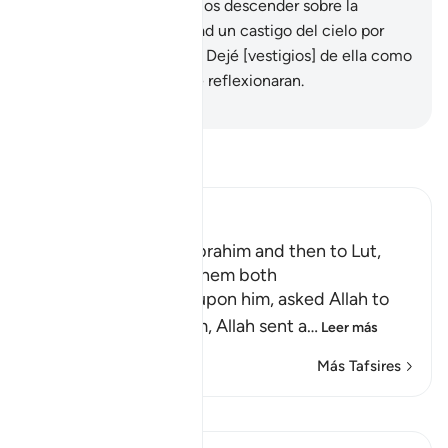
condenados.
34
.
Haremos descender sobre la
población de esta ciudad un castigo del cielo por
haberse pervertido”.
35
.
Dejé [vestigios] de ella como
un signo claro, para que reflexionaran.
-
Sheikh Isa Garcia
Lee Tafsir
Ibn Kathir (Abridged)
The Angels went to Ibrahim and then to Lut,
may peace be upon them both
When Lut, peace be upon him, asked Allah to
help him against them, Allah sent a
…
Leer más
Más Tafsires
Ver Qiraat