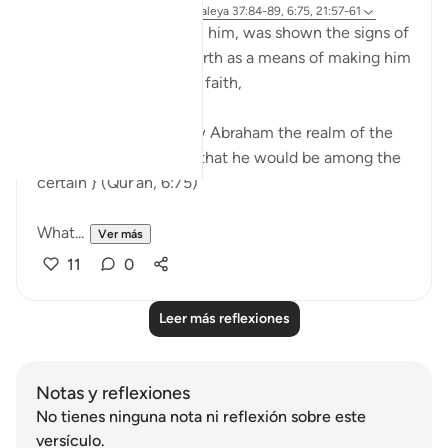
hace 9 semanas
·
Referencias
aleya 37:84-89, 6:75, 21:57-61
Ibrahim, peace be upon him, was shown the signs of
the heavens and the earth as a means of making him
among those certain in faith,
{ And thus did We show Abraham the realm of the
heavens and the earth that he would be among the
certain } (Qur'an, 6:75)
What...
Ver más
11
0
Leer más reflexiones
Notas y reflexiones
No tienes ninguna nota ni reflexión sobre este
versículo.