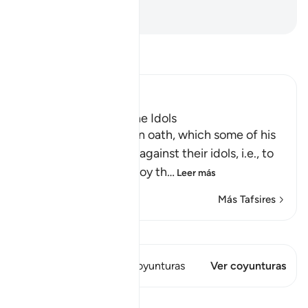
humanidad[1].
-
Sheikh Isa Garcia
Lee Tafsir
Ibn Kathir (Abridged)
How Ibrahim broke the Idols
Then Ibrahim swore an oath, which some of his
people heard, to plot against their idols, i.e., to
break them and destroy th
…
Leer más
Más Tafsires
Ver Qiraat
Este versículo tiene 1 Coyunturas
Ver coyunturas
Lecciones