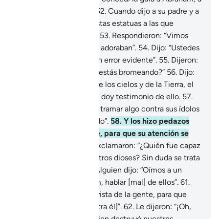
quien bien conocía[1].
52
.
Cuando dijo a su padre y a
su pueblo: “¿Qué son estas estatuas a las que
dedican su adoración?”
53
.
Respondieron: “Vimos
que nuestros padres las adoraban”.
54
.
Dijo: “Ustedes
y sus padres están en un error evidente”.
55
.
Dijeron:
“¿Nos hablas en serio o estás bromeando?”
56
.
Dijo:
“Su Señor es el Señor de los cielos y de la Tierra, el
Creador de ambos, y yo doy testimonio de ello.
57
.
Juro por Dios que voy a tramar algo contra sus ídolos
cuando se hayan retirado”.
58
.
Y los hizo pedazos
excepto al más grande, para que su atención se
volviera sobre él.
59
.
Exclamaron: “¿Quién fue capaz
de hacer esto con nuestros dioses? Sin duda se trata
de un malhechor”.
60
.
Alguien dijo: “Oímos a un
joven, llamado Abraham, hablar [mal] de ellos”.
61
.
Dijeron: “Tráiganlo a la vista de la gente, para que
puedan atestiguar [contra él]”.
62
.
Le dijeron: “¡Oh,
Abraham! ¿Fuiste tú quien destruyó nuestros