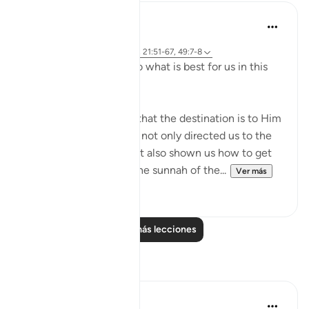
J Yousef
hace 4 años
·
Referencias
aleya 2:258, 18:10, 21:51-67, 49:7-8
Allah (swt) directs us to what is best for us in this
religion
Allah (swt) has told us that the destination is to Him
and to Paradise. He has not only directed us to the
ultimate destination but also shown us how to get
there. The Qur’an and the sunnah of the...
Ver más
23
2
Leer más lecciones
Reflexiones
Sirotum Daud