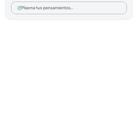
Plasma tus pensamientos…
Notes
placeholders
close