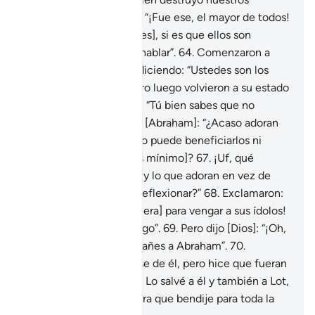
dioses?”
63
.
Respondió: “¡Fue ese, el mayor de todos!
Pregúntenle [a sus dioses], si es que ellos son
capaces [al menos] de hablar”.
64
.
Comenzaron a
criticarse unos a otros diciendo: “Ustedes son los
malhechores”[1].
65
.
Pero luego volvieron a su estado
anterior[1] [y le dijeron]: “Tú bien sabes que no
pueden hablar”.
66
.
Dijo [Abraham]: “¿Acaso adoran
en vez de Dios lo que no puede beneficiarlos ni
perjudicarlos [en lo más mínimo]?
67
.
¡Uf, qué
perdidos están ustedes y lo que adoran en vez de
Dios! ¿Es que no van a reflexionar?”
68
.
Exclamaron:
“¡Quémenlo [en la hoguera] para vengar a sus ídolos!
Si es que van a hacer algo”.
69
.
Pero dijo [Dios]: “¡Oh,
fuego! Sé fresco y no dañes a Abraham”.
70
.
Pretendieron deshacerse de él, pero hice que fueran
ellos los perdedores.
71
.
Lo salvé a él y también a Lot,
para que fueran a la tierra que bendije para toda la