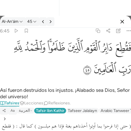
Tafsir: Al-An’ám 6:45
Al-An’ám
45
Iniciar sesión
6:45
فقطع دابر القوم الذين ظلموا والحمد لله رب العالمين ٤٥
ﱁ
ﱂ
ﱃ
ﱄ
ﱅﱆ
ﱇ
ﱈ
َابِرُ ٱلْقَوْمِ ٱلَّذِينَ ظَلَمُوا۟ ۚ وَٱلْحَمْدُ لِلَّهِ رَبِّ ٱلْعَـٰلَمِينَ ٤٥
ﱉ
ﱊ
ﱋ
Así fueron destruidos los injustos. ¡Alabado sea Dios, Señor
del universo!
Tafsires
Lecciones
Reflexiones.
العربية
Tafsir Ibn Kathir
Tafseer Jalalayn
Arabic Tanweer 
Aa
( حتى إذا فرحوا بما أوتوا أخذناهم بغتة فإذا هم مبلسون )
كما قال :
( فقطع