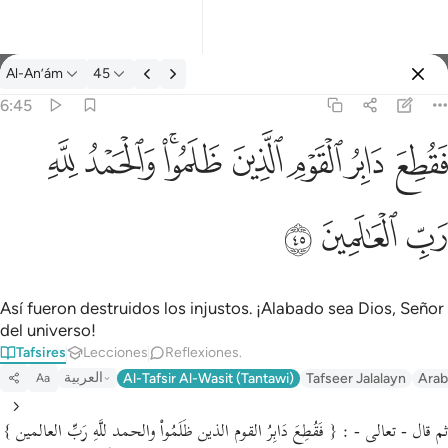
Tafsir: Al-An’ám 6:45
Al-An’ám
45
Iniciar sesión
6:45
فقطع دابر القوم الذين ظلموا والحمد لله رب العالمين ٤٥
ﱁ
ﱂ
ﱃ
ﱄ
ﱅﱆ
ﱇ
ﱈ
َابِرُ ٱلْقَوْمِ ٱلَّذِينَ ظَلَمُوا۟ ۚ وَٱلْحَمْدُ لِلَّهِ رَبِّ ٱلْعَـٰلَمِينَ ٤٥
ﱉ
ﱊ
ﱋ
Así fueron destruidos los injustos. ¡Alabado sea Dios, Señor
del universo!
Tafsires
Lecciones
Reflexiones.
العربية
Al-Tafsir Al-Wasit (Tantawi)
Tafseer Jalalayn
Arab
Aa
ثم قال - تعالى - : { فَقُطِعَ دَابِرُ القوم الذين ظَلَمُواْ والحمد للَّهِ رَبِّ العالمين }