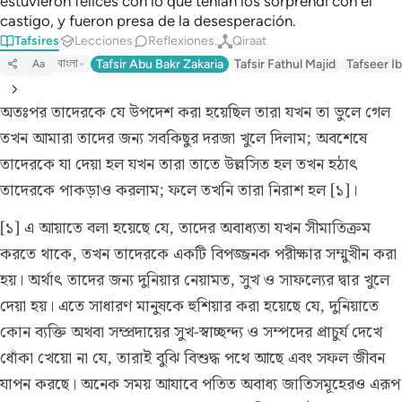
estuvieron felices con lo que tenían los sorprendí con el
castigo, y fueron presa de la desesperación.
Tafsires
Lecciones
Reflexiones.
Qiraat
বাংলা
Tafsir Abu Bakr Zakaria
Tafsir Fathul Majid
Tafseer Ib
Aa
অতঃপর তাদেরকে যে উপদেশ করা হয়েছিল তারা যখন তা ভুলে গেল
তখন আমারা তাদের জন্য সবকিছুর দরজা খুলে দিলাম; অবশেষে
তাদেরকে যা দেয়া হল যখন তারা তাতে উল্লসিত হল তখন হঠাৎ
তাদেরকে পাকড়াও করলাম; ফলে তখনি তারা নিরাশ হল [১]।
[১] এ আয়াতে বলা হয়েছে যে, তাদের অবাধ্যতা যখন সীমাতিক্রম
করতে থাকে, তখন তাদেরকে একটি বিপজ্জনক পরীক্ষার সম্মুখীন করা
হয়। অর্থাৎ তাদের জন্য দুনিয়ার নেয়ামত, সুখ ও সাফল্যের দ্বার খুলে
দেয়া হয়। এতে সাধারণ মানুষকে হুশিয়ার করা হয়েছে যে, দুনিয়াতে
কোন ব্যক্তি অথবা সম্প্রদায়ের সুখ-স্বাচ্ছন্দ্য ও সম্পদের প্রাচুর্য দেখে
ধোঁকা খেয়ো না যে, তারাই বুঝি বিশুদ্ধ পথে আছে এবং সফল জীবন
যাপন করছে। অনেক সময় আযাবে পতিত অবাধ্য জাতিসমূহেরও এরূপ