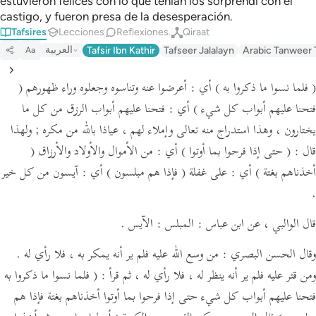
estuvieron felices con lo que tenían los sorprendí con el
castigo, y fueron presa de la desesperación.
Tafsires
Lecciones
Reflexiones.
Qiraat
العربية
Tafsir Ibn Kathir
Tafseer Jalalayn
Arabic Tanweer 
Aa
( فلما نسوا ما ذكروا به )
أي : أعرضوا عنه وتناسوه وجعلوه وراء ظهورهم
(
فتحنا عليهم أبواب كل شيء )
أي : فتحنا عليهم أبواب الرزق من كل ما
يختارون ، وهذا استدراج منه تعالى وإملاء لهم ،
عياذا بالله من مكره ; ولهذا
قال :
( حتى إذا فرحوا بما أوتوا )
أي : من الأموال والأولاد والأرزاق
(
أخذناهم بغتة )
أي : على غفلة
( فإذا هم مبلسون )
أي : آيسون من كل خير
.
قال الوالبي ،
عن ابن عباس :
المبلس : الآيس .
وقال الحسن البصري : من وسع الله عليه فلم ير أنه يمكر به ، فلا رأي له .
ومن قتر عليه فلم ير أنه ينظر له ، فلا رأي له ،
ثم قرأ :
( فلما نسوا ما ذكروا به
فتحنا عليهم أبواب كل شيء حتى إذا فرحوا بما أوتوا أخذناهم بغتة فإذا هم