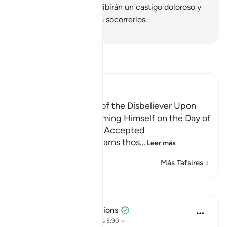
será aceptado. Ellos recibirán un castigo doloroso y
no tendrán quién pueda socorrerlos.
-
Sheikh Isa Garcia
Lee Tafsir
Ibn Kathir (Abridged)
Neither Repentance of the Disbeliever Upon
Death, Nor His Ransoming Himself on the Day of
Resurrection Shall be Accepted
Allah threatens and warns thos
…
Leer más
Más Tafsires
Lecciones
Tulayhah Tafsir Translations
hace 2 años
·
Referencias
aleya 3:90