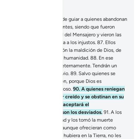
Leer en contexto
Capítulo 3, Página 61, Juz 3
86
.
¿Cómo habría Dios de guiar a quienes abandonan
la fe luego de ser creyentes, siendo que fueron
testigos de la veracidad del Mensajero y vieron las
evidencias? Dios no guía a los injustos.
87
.
Ellos
tendrán como retribución la maldición de Dios, de
los ángeles y de toda la humanidad.
88
.
En ese
estado se mantendrán eternamente. Tendrán un
castigo sin tregua ni alivio.
89
.
Salvo quienes se
arrepientan y enmienden, porque Dios es
Absolvedor, Misericordioso.
90
.
A quienes reniegan
de la fe luego de haber creído y se obstinan en su
incredulidad, no se les aceptará el
arrepentimiento. Ésos son los desviados.
91
.
A los
que rechazaron la verdad y los tomó la muerte
siendo aún incrédulos, aunque ofrecieran como
rescate todo el oro que hubiera en la Tierra, no les