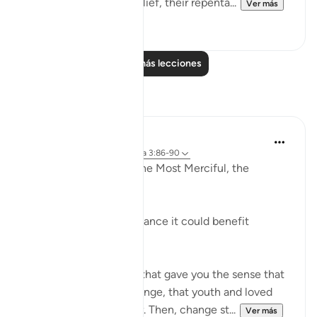
then increased in disbelief, their repenta...
Ver más
1
0
Leer más lecciones
Reflexiones
Razia Zahra
hace 2 años
·
Referencias
aleya 3:86-90
In the Name of Allah, the Most Merciful, the
Especially Merciful,
Advice to myself perchance it could benefit
another.
The world was a place that gave you the sense that
things would never change, that youth and loved
ones would last forever. Then, change st...
Ver más