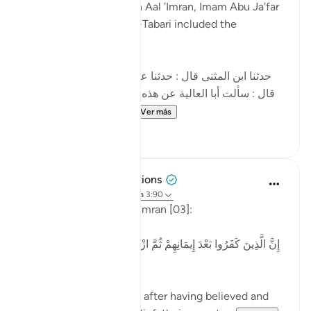
In his tafsir of this surah Aal 'Imran, Imam Abu Ja'far
Muhammad ibn Jarir al-Tabari included the
following narration:
[حدثنا ابن المثنى قال : حدثنا عبد الأعلى قال : حدثنا داود
قال : سألت أبا العالية عن هذه الآية : ' إن الذين كفروا بعد
إيمانهم ثم ازدادوا كفرا...
Ver más
5
3
Tulayhah Tafsir Translations
hace 4 años
·
Referencias
aleya 3:90
Allah says in surah Aal 'Imran [03]:
[إِنَّ الَّذِينَ كَفَرُوا بَعْدَ إِيمَانِهِمْ ثُمَّ ازْدَادُوا كُفْرًا لَّن تُقْبَلَ تَوْبَتُهُمْ
وَأُولَٰئِكَ هُمُ الضَّالُّونَ]
'Those who disbelieved after having believed and