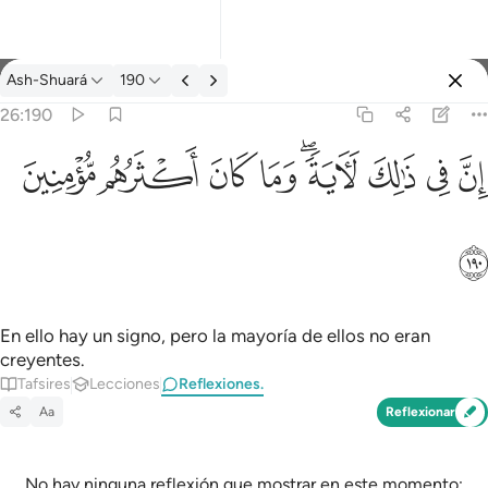
Reflexiones.: Ash-Shuará 26:190
Ash-Shuará
190
Iniciar sesión
26:190
ان في ذالك لاية وما كان اكثرهم مومنين ١٩٠
ﱳ
ﱴ
ﱵ
ﱶﱷ
ﱸ
ﱹ
ﱺ
ﱻ
إِنَّ فِى ذَٰلِكَ لَـَٔايَةًۭ ۖ وَمَا كَانَ أَكْثَرُهُم مُّؤْمِنِينَ ١٩٠
ﱼ
En ello hay un signo, pero la mayoría de ellos no eran
creyentes.
Tafsires
Lecciones
Reflexiones.
Aa
Reflexionar
No hay ninguna reflexión que mostrar en este momento;