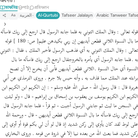
অবগত।’
তাফসির
পাঠ
প্রতিফলন
Arabic Tanweer Tafs
Tafseer Jalalayn
Al-Qurtubi
العربية
Aa
قوله تعالى : وقال الملك ائتوني به فلما جاءه الرسول قال ارجع إلى ربك فاسأله
ما بال النسوة اللاتي قطعن أيديهن إن ربي بكيدهن عليم[ ص: 180 ] قوله
تعالى : وقال الملك ائتوني به أي فذهب الرسول فأخبر الملك ، فقال : ائتوني
به .فلما جاءه الرسول أي يأمره بالخروجقال ارجع إلى ربك فاسأله ما بال
النسوة أي حال النسوة .اللاتي قطعن أيديهن فأبى أن يخرج إلا أن تصح
براءته عند الملك مما قذف به ، وأنه حبس بلا جرم . وروى الترمذي عن أبي
هريرة قال : قال رسول الله - صلى الله عليه وسلم - : إن الكريم ابن الكريم ابن
الكريم ابن الكريم يوسف بن يعقوب بن إسحاق بن إبراهيم - قال - ولو لبثت
في السجن ما لبث ثم جاءني الرسول أجبت - ثم قرأ - فلما جاءه الرسول قال
ارجع إلى ربك فاسأله ما بال النسوة اللاتي قطعن أيديهن - قال - ورحمة الله
على لوط لقد كان يأوي إلى ركن شديد إذ قال لو أن لي بكم قوة أو آوي إلى
ركن شديد فما بعث الله من بعده نبيا إلا في ذروة من قومه . وروى البخاري