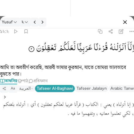
তাফসির: Yusuf ১২:২
Yusuf
২
প্রবেশ কর
১২:২
انا انزلناه قرانا عربيا لعلكم تعقلون ٢
اِنَّاۤ
اَنْزَلْنٰهُ
قُرْءٰنًا
عَرَبِیًّا
لَّعَلَّكُمْ
تَعْقِلُوْنَ
إِنَّآ أَنزَلْنَـٰهُ قُرْءَٰنًا عَرَبِيًّۭا لَّعَلَّكُمْ تَعْقِلُونَ ٢
আমি তা অবতীর্ণ করেছি, আরবী ভাষার কুরআন, যাতে তোমরা ভালভাবে
বুঝতে পার।
তাফসির
পাঠ
প্রতিফলন
العربية
Tafseer Al-Baghawi
Tafseer Jalalayn
Arabic Tanw
Aa
( إنا أنزلناه )
يعني : الكتاب
( قرآنا عربيا لعلكم تعقلون )
أي : أنزلناه بلغتكم
، لكي تعلموا معانيه ، وتفهموا ما فيه .