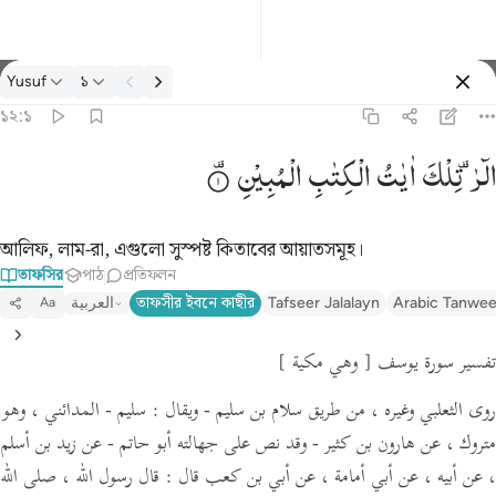
তাফসির: Yusuf ১২:১
Yusuf
১
প্রবেশ কর
১২:১
الر تلك ايات الكتاب المبين ١
الٓرٰ ۫
تِلْكَ
اٰیٰتُ
الْكِتٰبِ
الْمُبِیْنِ
الٓر ۚ تِلْكَ ءَايَـٰتُ ٱلْكِتَـٰبِ ٱلْمُبِينِ ١
আলিফ, লাম-রা, এগুলো সুস্পষ্ট কিতাবের আয়াতসমূহ।
তাফসির
পাঠ
প্রতিফলন
Arabic Tanwee
Tafseer Jalalayn
তাফসীর ইবনে কাছীর
العربية
Aa
تفسير سورة يوسف
[ وهي مكية ]
روى الثعلبي وغيره ، من طريق سلام بن سليم -
ويقال :
سليم - المدائني ، وهو
متروك ، عن هارون بن كثير - وقد نص على جهالته أبو حاتم - عن زيد بن أسلم
، عن أبيه ، عن أبي أمامة ،
عن أبي بن كعب قال :
قال رسول الله ،
صلى الله