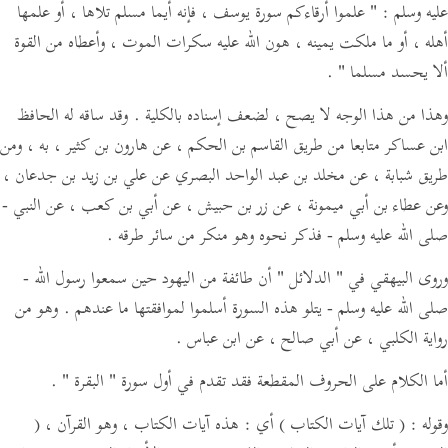
عليه وسلم :
" علموا أرقاءكم سورة يوسف ، فإنه أيما مسلم تلاها ، أو علمها
أهله ، أو ما ملكت يمينه ، هون الله عليه سكرات الموت ، وأعطاه من القوة
ألا يحسد مسلما "
.
وهذا من هذا الوجه لا يصح ، لضعف إسناده بالكلية . وقد ساقه له الحافظ
ابن عساكر متابعا من طريق القاسم بن الحكم ، عن هارون بن كثير ، به ، ومن
طريق شبابة ، عن مخلد بن عبد الواحد البصري عن علي بن زيد بن جدعان ،
وعن عطاء بن أبي ميمونة ، عن زر بن حبيش ، عن أبي بن كعب ، عن النبي -
صلى الله عليه وسلم - فذكر نحوه وهو منكر من سائر طرقه .
وروى البيهقي في
" الدلائل "
أن طائفة من اليهود حين سمعوا رسول الله -
صلى الله عليه وسلم - يتلو هذه السورة أسلموا لموافقتها ما عندهم . وهو من
رواية الكلبي ، عن أبي صالح ، عن ابن عباس .
أما الكلام على الحروف المقطعة فقد تقدم في أول سورة
" البقرة "
.
وقوله :
( تلك آيات الكتاب )
أي : هذه آيات الكتاب ، وهو القرآن ،
(