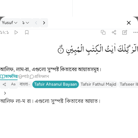
তাফসির: Yusuf ১২:১
Yusuf
১
প্রবেশ কর
১২:১
الر تلك ايات الكتاب المبين ١
الٓرٰ ۫
تِلْكَ
اٰیٰتُ
الْكِتٰبِ
الْمُبِیْنِ
الٓر ۚ تِلْكَ ءَايَـٰتُ ٱلْكِتَـٰبِ ٱلْمُبِينِ ١
আলিফ, লাম-রা, এগুলো সুস্পষ্ট কিতাবের আয়াতসমূহ।
তাফসির
পাঠ
প্রতিফলন
বাংলা
Tafsir Ahsanul Bayaan
Tafsir Fathul Majid
Tafseer I
Aa
আলিফ লা-ম রা। এগুলো সুস্পষ্ট কিতাবের আয়াত।