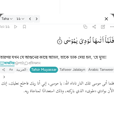
তাফসির: Taha ২০:১১
Taha
১১
প্রবেশ কর
২০:১১
فلما اتاها نودي يا موسى ١١
فَلَمَّاۤ
اَتٰىهَا
نُوْدِیَ
یٰمُوْسٰی
فَلَمَّآ أَتَىٰهَا نُودِىَ يَـٰمُوسَىٰٓ ١١
তারপর যখন যে আগুনের কাছে আসল, তাকে ডাক দেয়া হল, ‘হে মূসা!
তাফসির
পাঠ
প্রতিফলন
العربية
Tafsir Muyassar
Tafseer Jalalayn
Arabic Tanweer
Aa
فلما أتى موسى تلك النار ناداه الله:
يا موسى، إني أنا ربك فاخلع نعليك، إنك
الآن بوادي
«طوى»
الذي باركته، وذلك استعدادًا لمناجاة ربه.