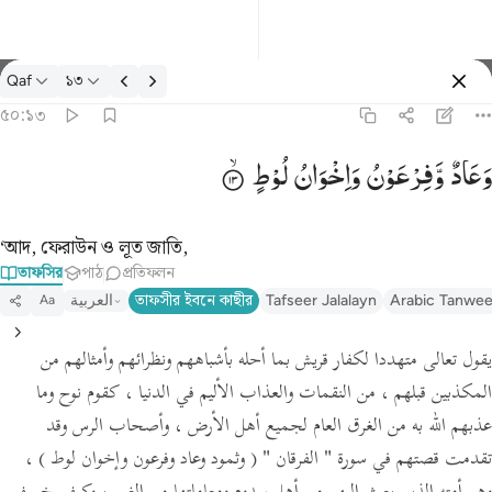
তাফসির: Qaf ৫০:১৩
Qaf
১৩
প্রবেশ কর
৫০:১৩
وعاد وفرعون واخوان لوط ١٣
وَعَادٌ
وَّفِرْعَوْنُ
وَاِخْوَانُ
لُوْطٍ
وَعَادٌۭ وَفِرْعَوْنُ وَإِخْوَٰنُ لُوطٍۢ ١٣
‘আদ, ফেরাউন ও লূত জাতি,
তাফসির
পাঠ
প্রতিফলন
Arabic Tanwee
Tafseer Jalalayn
তাফসীর ইবনে কাছীর
العربية
Aa
يقول تعالى متهددا لكفار قريش بما أحله بأشباههم ونظرائهم وأمثالهم من
المكذبين قبلهم ، من النقمات والعذاب الأليم في الدنيا ، كقوم نوح وما
عذبهم الله به من الغرق العام لجميع أهل الأرض ، وأصحاب الرس وقد
تقدمت قصتهم في سورة
" الفرقان "
( وثمود وعاد وفرعون وإخوان لوط )
،