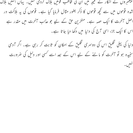
پیغمبروں کے انکار کے نتیجہ میں ان کی مخاطب قومیں ہلاک کردی گئیں۔ یہاں انہیں ہلاک
شدہ قوموں میں سے کچھ قوموں کا ذکر بطور مثال فرمایا گیا ہے۔ قوموں کی یہ ہلاکت در
اصل آخرت کا ایک حصہ ہے۔ منکرین حق کے لیے جو عذاب آخرت میں مقدر ہے
اس کا ایک جزء اسی آج کی دنیا میں دکھا دیا جاتا ہے۔
دنیا کی پہلی تخلیق اس کی دوسری تخلیق کے امکان کو ثابت کر رہی ہے۔ اگر آدمی
سنجیدہ ہو تو آخرت کو ماننے کے لیے اس کے بعد اسے کسی اور دلیل کی ضرورت
نہیں۔