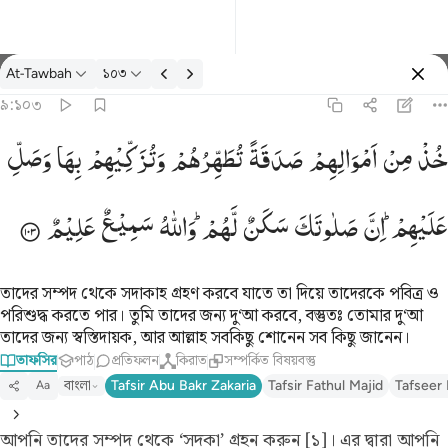
তাফসির: At-Tawbah ৯:১০৩
At-Tawbah
১০৩
প্রবেশ কর
৯:১০৩
 وتزكيهم بها وصل عليهم ان صلاتك سكن لهم والله سميع عليم ١٠٣
خُذْ
مِنْ
اَمْوَالِهِمْ
صَدَقَةً
تُطَهِّرُهُمْ
وَتُزَكِّیْهِمْ
بِهَا
وَصَلِّ
ْ وَتُزَكِّيهِم بِهَا وَصَلِّ عَلَيْهِمْ ۖ إِنَّ صَلَوٰتَكَ سَكَنٌۭ لَّهُمْ ۗ وَٱللَّهُ سَمِيعٌ عَلِيمٌ ١٠٣
عَلَیْهِمْ ؕ
اِنَّ
صَلٰوتَكَ
سَكَنٌ
لَّهُمْ ؕ
وَاللّٰهُ
سَمِیْعٌ
عَلِیْمٌ
তাদের সম্পদ থেকে সদাকাহ গ্রহণ করবে যাতে তা দিয়ে তাদেরকে পবিত্র ও
পরিশুদ্ধ করতে পার। তুমি তাদের জন্য দু‘আ করবে, বস্তুতঃ তোমার দু‘আ
তাদের জন্য স্বস্তিদায়ক, আর আল্লাহ সবকিছু শোনেন সব কিছু জানেন।
তাফসির
পাঠ
প্রতিফলন
কিরাত
সম্পর্কিত বিষয়বস্তু
বাংলা
Tafsir Abu Bakr Zakaria
Tafsir Fathul Majid
Tafseer 
Aa
আপনি তাদের সম্পদ থেকে ‘সদকা’ গ্রহন করুন [১]। এর দ্বারা আপনি