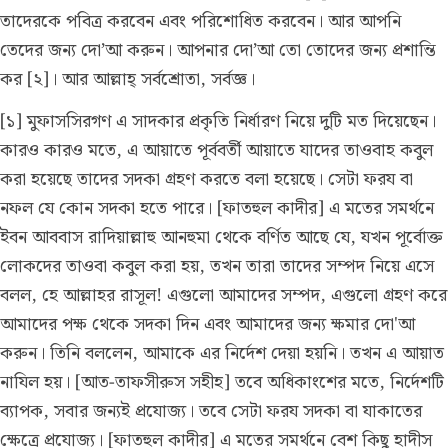
তাদেরকে পবিত্র করবেন এবং পরিশোধিত করবেন। আর আপনি
তেদের জন্য দো’আ করুন। আপনার দো’আ তো তোদের জন্য প্রশান্তি
কর [২]। আর আল্লাহ্‌ সর্বশ্রোতা, সর্বজ্ঞ।
[১] মুফাসসিরগণ এ সাদকার প্রকৃতি নির্ধারণ নিয়ে দুটি মত দিয়েছেন।
কারও কারও মতে, এ আয়াতে পূর্ববর্তী আয়াতে যাদের তাওবাহ কবুল
করা হয়েছে তাদের সদকা গ্রহণ করতে বলা হয়েছে। সেটা ফরয বা
নফল যে কোন সদকা হতে পারে। [ফাতহুল কাদীর] এ মতের সমর্থনে
ইবন আববাস রাদিয়াল্লাহু আনহুমা থেকে বর্ণিত আছে যে, যখন পূর্বোক্ত
লোকদের তাওবা কবুল করা হয়, তখন তারা তাদের সম্পদ নিয়ে এসে
বলল, হে আল্লাহর রাসূল! এগুলো আমাদের সম্পদ, এগুলো গ্রহণ করে
আমাদের পক্ষ থেকে সদকা দিন এবং আমাদের জন্য ক্ষমার দো'আ
করুন। তিনি বললেন, আমাকে এর নির্দেশ দেয়া হয়নি। তখন এ আয়াত
নাযিল হয়। [আত-তাফসীরুস সহীহ] তবে অধিকাংশের মতে, নির্দেশটি
ব্যাপক, সবার জন্যই প্রযোজ্য। তবে সেটা ফরয সদকা বা যাকাতের
ক্ষেত্রে প্রযোজ্য। [ফাতহুল কাদীর] এ মতের সমর্থনে বেশ কিছু হাদীস