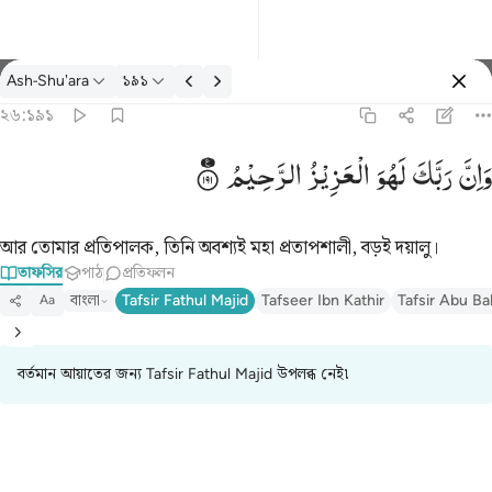
তাফসির: Ash-Shu'ara ২৬:১৯১
Ash-Shu'ara
১৯১
প্রবেশ কর
২৬:১৯১
وان ربك لهو العزيز الرحيم ١٩١
وَاِنَّ
رَبَّكَ
لَهُوَ
الْعَزِیْزُ
الرَّحِیْمُ
وَإِنَّ رَبَّكَ لَهُوَ ٱلْعَزِيزُ ٱلرَّحِيمُ ١٩١
আর তোমার প্রতিপালক, তিনি অবশ্যই মহা প্রতাপশালী, বড়ই দয়ালু।
তাফসির
পাঠ
প্রতিফলন
বাংলা
Tafsir Fathul Majid
Tafseer Ibn Kathir
Tafsir Abu Ba
Aa
বর্তমান আয়াতের জন্য Tafsir Fathul Majid উপলব্ধ নেই৷