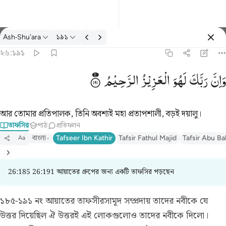
তাফসির: Ash-Shu'ara ২৬:১৯১
Ash-Shu'ara
১৯১
প্রবেশ কর
২৬:১৯১
وان ربك لهو العزيز الرحيم ١٩١
وَاِنَّ
رَبَّكَ
لَهُوَ
الْعَزِیْزُ
الرَّحِیْمُ
وَإِنَّ رَبَّكَ لَهُوَ ٱلْعَزِيزُ ٱلرَّحِيمُ ١٩١
আর তোমার প্রতিপালক, তিনি অবশ্যই মহা প্রতাপশালী, বড়ই দয়ালু।
তাফসির
পাঠ
প্রতিফলন
বাংলা
Tafseer Ibn Kathir
Tafsir Fathul Majid
Tafsir Abu Ba
Aa
26:185 26:191 আয়াতের গ্রুপের জন্য একটি তাফসির পড়ছেন
১৮৫-১৯১ নং আয়াতের তাফসীর
সামূদ সম্প্রদায় তাদের নবীকে যে
উত্তর দিয়েছিল ঐ উত্তরই এই লোকগুলোও তাদের নবীকে দিলো।