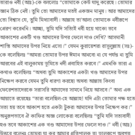
তারাও নবী (আঃ)-কে বললোঃ “তোমাকে কেউ যাদু করেছে। তোমার
জ্ঞান ঠিক নেই। তুমি তো আমাদের মতই একজন মানুষ। আর আমাদের
তো বিশ্বাস যে, তুমি মিথ্যাবাদী। আল্লাহ তা'আলা তোমাকে নবীরূপে
প্রেরণ করেননি। আচ্ছা, তুমি যদি সত্যিই নবী হয়ে থাকো তবে
আকাশের একটি খণ্ড আমাদের উপর ফেলে দাও দেখি? আসমানী
শাস্তি আমাদের উপর নিয়ে এসো।” যেমন কুরায়েশরা রাসূলুল্লাহ (সঃ)-
কে বলেছিলঃ “আমরা তোমার উপর ঈমান আনবো না যে পর্যন্ত না তুমি
আরবের এই বালুকাময় ভূমিতে নদী প্রবাহিত করবে।” এমনকি তারা এ
কথাও বলেছিলঃ “অথবা তুমি আকাশের একটা খণ্ড আমাদের উপর
নিক্ষেপ করবে যেমন তুমি ধারণা করছো অথবা আল্লাহ কিংবা
ফেরেশতাদেরকে সরাসরি আমাদের সামনে নিয়ে আসবে।” অন্য এক
আয়াতে রয়েছেঃ “তারা বলেছিল-হে আল্লাহ! যদি এটা তোমার পক্ষ হতে
সত্য হয় তবে আকাশ হতে একটা টুকরা আমাদের উপর নিক্ষেপ কর।”
অনুরূপভাবে ঐ কাফির অজ্ঞ লোকেরা বলেছিলঃ “তুমি যদি সত্যবাদী
হও তবে আকাশের এক খণ্ড আমাদের উপর ফেলে দাও।” নবী (আঃ)
উত্তরে বলেনঃ তোমরা যা কর আমার প্রতিপালক তা ভালরূপে অবগত