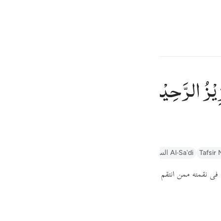
্বাচন কর
প্রবেশ কর
h
یْزُ
الرَّحِیْمُ
রতাপশালী, বড়ই দয়ালু।
ف
is
n
Arabic Tanweer Tafseer
তাফসীর ইবনে কাছীর
السعدي Al-Sa'di
Tafsir
esia
فى نقمته ممن انتقم منه من أعدائه
( الرَّحِيمُ )
بمن تاب من خلقه, وأناب إلى.
no