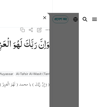
প্রবেশ কর
وَاِنَّ
رَبَّكَ
لَهُوَ
الْعَزِ
 Muyassar
Al-Tafsir Al-Wasit (Tantawi)
Al-Qurtubi
Tafseer Al-Baghawi
( وَإِنَّ رَبَّكَ )
يا محمد
( لَهُوَ الْعَزِيزُ )