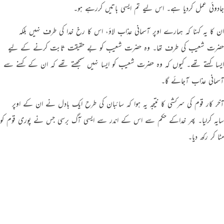
جادوئي عمل کردیا ہے۔ اس ليے تم ایسی باتیں کررہے ہو۔
ان کا یہ کہنا کہ ہمارے اوپر آسمانی عذاب لاؤ، اس کا رخ خدا کی طرف نہیں بلکہ
حضرت شعیب کی طرف تھا۔ وہ حضرت شعیب کو بے حقیقت ثابت کرنے کے ليے
ایسا کہتے تھے۔ کیوں کہ وہ حضرت شعیب کو ایسا نہیں سمجھتے تھے کہ ان کے کہنے سے
آسمانی عذاب آجائے گا۔
آخر کار قوم کی سرکشی کا نتیجہ یہ ہوا کہ سائبان کی طرح ایک بادل نے ان کے اوپر
سایہ کرلیا۔ پھر خداکے حکم سے اس کے اندر سے ایسی آگ برسی جس نے پوری قوم کو
مٹا کر رکھ دیا۔