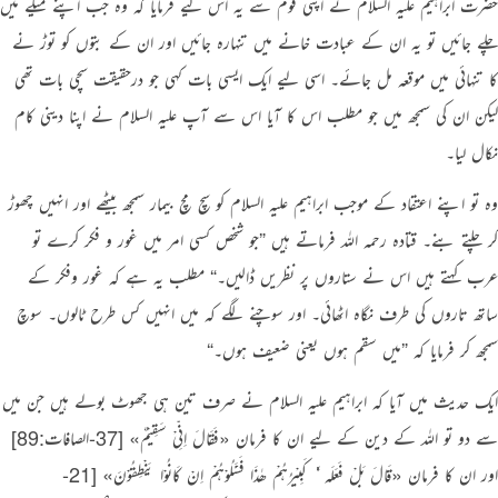
حضرت ابراہیم علیہ السلام نے اپنی قوم سے یہ اس لیے فرمایا کہ وہ جب اپنے میلے میں
چلے جائیں تو یہ ان کے عبادت خانے میں تنہارہ جائیں اور ان کے بتوں کو توڑ نے
کا تنہائی میں موقعہ مل جائے۔ اسی لیے ایک ایسی بات کہی جو درحقیقت سچی بات تھی
لیکن ان کی سمجھ میں جو مطلب اس کا آیا اس سے آپ علیہ السلام نے اپنا دینی کام
نکال لیا۔
وہ تو اپنے اعتقاد کے موجب ابراہیم علیہ السلام کو سچ مچ بیمار سمجھ بیٹھے اور انہیں چھوڑ
کر چلتے بنے۔ قتادہ رحمہ اللہ فرماتے ہیں
”
جو شخص کسی امر میں غور و فکر کرے تو
عرب کہتے ہیں اس نے ستاروں پر نظریں ڈالیں۔‏
“
مطلب یہ ہے کہ غور وفکر کے
ساتھ تاروں کی طرف نگاہ اٹھائی۔ اور سوچنے لگے کہ میں انہیں کس طرح ٹالوں۔ سوچ
سمجھ کر فرمایا کہ
”
میں سقم ہوں یعنی ضعیف ہوں۔‏
“
ایک حدیث میں آیا کہ
ابراہیم علیہ السلام نے صرف تین ہی جھوٹ بولے ہیں جن میں
سے دو تو اللہ کے دین کے لیے ان کا فرمان
«فَقَالَ اِنِّىْ سَقِيْمٌ»
[37-الصافات:89]
‏
اور ان کا فرمان
«‏قَالَ بَلْ فَعَلَه ٗٗ كَبِيْرُهُمْ ھٰذَا فَسْـَٔــلُوْهُمْ اِنْ كَانُوْا يَنْطِقُوْنَ»
[21-