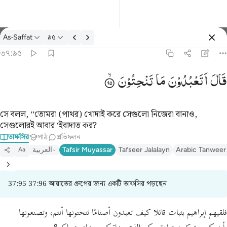
তাফসির: As-Saffat ৩৭:৯৫
As-Saffat
৯৫
প্রবেশ কর
৩৭:৯৫
قال اتعبدون ما تنحتون ٩٥
قَالَ
اَتَعْبُدُوْنَ
مَا
تَنْحِتُوْنَ
قَالَ أَتَعْبُدُونَ مَا تَنْحِتُونَ ٩٥
সে বলল, ‘‘তোমরা (পাথর) খোদাই করে সেগুলো নিজেরা বানাও,
সেগুলোরই আবার ‘ইবাদাত কর?
তাফসির
পাঠ
প্রতিফলন
العربية
Tafsir Muyassar
Tafseer Jalalayn
Arabic Tanweer
Aa
37:95 37:96 আয়াতের গ্রুপের জন্য একটি তাফসির পড়ছেন
فلقيهم إبراهيم بثبات قائلا كيف تعبدون أصنامًا تنحتونها أنتم، وتصنعونها