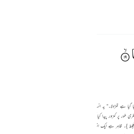
্বাচন কর
প্রবেশ কর
h
 করে,
ف
is
r
Fi Zilal Al-Quran
Tazkir Ul Quran
esia
یقینا انسان پیدا کیا گیا ہے تھڑدلا۔“ یہ انسان کی فطری اور جبلی کمزوری ہے کہ وہ تھڑدلا اور بےصب
no
ُ مِنْ عَجَلٍط }۔ ظاہر ہے ایک انسان جسم اور روح سے مرکب ہے۔ انسان کے جسم کا تعلق