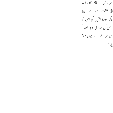
: { وَیَسْئَلُوْنَکَ عَنِ الرُّوْحِط قُلِ الرُّوْحُ مِنْ اَمْرِ رَبِّیْ } بنی اسراء یل : 85 ”اور اے نبی ﷺ ! 
guês
سمانی خلقت سے ہے۔ جہاں تک انسانی وجود کے اصل حصے یعنی اس کی روح کا تعلق ہے ‘
ий
ة التین کی اس آیت میں آیا ہے : { لَقَدْ خَلَقْنَا الْاِنْسَانَ فِیْٓ اَحْسَنِ تَقْوِیْمٍ۔ 
اس کی بنیادی وجہ اللہ کی یاد سے غفلت ہے۔ جو انسان اللہ تعالیٰ سے غافل ہوجاتا ہے
ไทย
آیت 19 میں اہل ایمان کو اس حوالے سے یوں متنبہ کیا گیا ہے : { وَلَا تَـکُوْنُوْا کَالَّذِیْنَ نَسُوا اللّٰہَ فَاَنْسٰٹ
e
ا۔“
中文
u
ol
ili
Việt