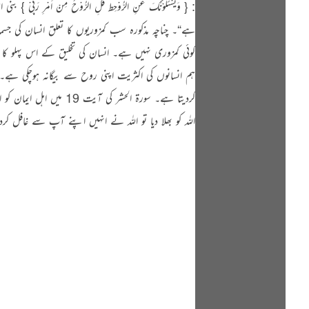
ہے“۔ چناچہ مذکورہ سب کمزوریوں کا تعلق انسان کی ج
کوئی کمزوری نہیں ہے۔ انسان کی تخلیق کے اس پہلو کا ذکر سور
ہم انسانوں کی اکثریت اپنی روح سے بیگانہ ہوچکی ہے۔ 
کردیتا ہے۔ سورة الحشر کی 
اللہ کو بھلا دیا تو اللہ نے انہیں اپنے آپ سے غافل کردی