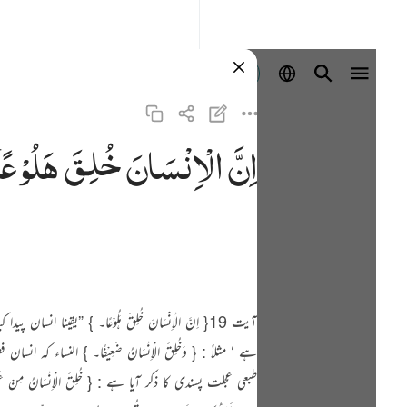
প্রবেশ কর
اِنَّ
الْاِنْسَانَ
خُلِقَ
هَلُوْعًا
آیت 19{ اِنَّ الْاِنْسَانَ خُلِقَ ہَلُوْعًا۔ } ”
طبعی عجلت پسندی کا ذکر آیا ہے : { خُلِقَ الْاِنْسَان