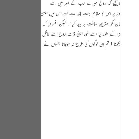
یہ لوگ آپ سے پوچھتے ہیں روح کے بارے میں۔ آپ فرما دیجیے کہ روح میرے رب کے امر میں سے
Portu
 بنیادی طور پر اس کا مقام بہت بلند ہے اور اس میں ایسی
русск
} ”بیشک ہم نے انسان کو بہترین ساخت پر پیدا کیا“۔ لیکن افسوس کہ
Shqip
 اللہ تعالیٰ سزا کے طور پر اسے خود اپنی ذات روح سے غافل
ภาษา
ہُمْ اَنْفُسَہُمْط } ”اے مسلمانو دیکھنا ! تم ان لوگوں کی طرح نہ ہوجانا جنہوں نے
Türkç
اردو
简体
Melay
Españ
Kiswah
Tiếng 