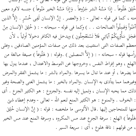
الإنسان خُلِقَ . . . ) .المراد بالإِنسان فى قوله - تعالى - : ( إِنَّ الإنسان
خُلِقَ هَلُوعاً . إِذَا مَسَّهُ الشر جَزُوعاً . وَإِذَا مَسَّهُ الخير مَنُوعاً ) جنسه لافرد معين
منه ، كما فى قوله - تعالى - : ( والعصر . إِنَّ الإنسان لَفِى خُسْرٍ . إِلاَّ الذين
آمَنُواْ وَعَمِلُواْ الصالحات . . ) وكما فى قوله - سبحانه - : ( خُلِقَ الإنسان مِنْ
عَجَلٍ سَأُوْرِيكُمْ آيَاتِي فَلاَ تَسْتَعْجِلُونِ ) ويدخل فيه الكافر دخولا أولياً ، لأن
معظم الصفات التى استثنيت بعد ذلك من صفات المؤمنين الصادقين ، وعلى
رأسها قوله - سبحانه - : ( إِلاَّ المصلين ) .وقوله : ( هَلُوعاً ) صيغة مبالغة من
الهلع ، وهو إفراط النفس ، وخروجها عن التوسط والاعتدال ، عندما ينزل بها
ما يضرها ، أو عند ما تنال ما يسرها .والمراد بالشر : ما يشمل الفقر والمرض
وغيرهما مما يتأذى به الإِنسان .والمراد بالخير : ما يشمل الغنى والصحة وغير
ذلك مما يحبه الإِنسان ، وتميل إليه نفسه .والجزوع : هو الكثير الجزع . أى
: الخوف . والمنوع : هو الكثير المنع لنعم الله - تعالى - وعدم إعطاء شئ
منها للمتحاجين إليها .قال الآلوسى ما ملخصه : قوله : ( إِنَّ الإنسان خُلِقَ
هَلُوعاً ) الهلع : سرعة الجزع عند مس المكروه ، وسرعة المنع عند مس الخير
، من قولهم : ناقة هلوع ، أى : سريعة السير .