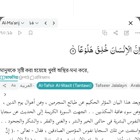
তাফসির: Al-Ma'arij ৭০:১৯
Al-Ma'arij
১৯
প্রবেশ কর
৭০:১৯
۞ ان الانسان خلق هلوعا ١٩
اِنَّ
الْاِنْسَانَ
خُلِقَ
هَلُوْعًا
۞ إِنَّ ٱلْإِنسَـٰنَ خُلِقَ هَلُوعًا ١٩
মানুষকে সৃষ্টি করা হয়েছে খুবই অস্থির-মনা করে,
তাফসির
পাঠ
প্রতিফলন
Arab
Tafseer Jalalayn
Al-Tafsir Al-Wasit (Tantawi)
العربية
Aa
وبعد هذا البيان المؤثر الحكيم عن طبائع المجرمين ، وعن أهوال يوم الدين ،
وعن سوء عاقبة المكذبين . . اتجهت السورة الكريمة إلى الحديث عن سجايا
النفوس البشرية فى حالتى الخير والشر ، والغنى والفقر ، والشكر والجحود . .
واستثنت من تلك السجايا نفوس المؤمنين الصادقين ، فقال - تعالى - .( إِنَّ