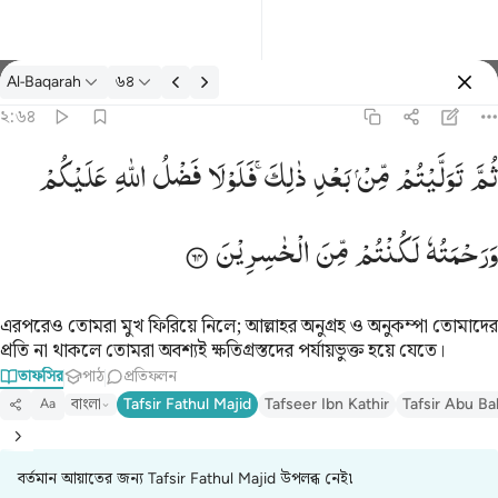
তাফসির: Al-Baqarah ২:৬৪
Al-Baqarah
৬৪
প্রবেশ কর
২:৬৪
يتم من بعد ذالك فلولا فضل الله عليكم ورحمته لكنتم من الخاسرين ٦٤
ثُمَّ
تَوَلَّیْتُمْ
مِّنْ
بَعْدِ
ذٰلِكَ ۚ
فَلَوْلَا
فَضْلُ
اللّٰهِ
عَلَیْكُمْ
لِكَ ۖ فَلَوْلَا فَضْلُ ٱللَّهِ عَلَيْكُمْ وَرَحْمَتُهُۥ لَكُنتُم مِّنَ ٱلْخَـٰسِرِينَ ٦٤
وَرَحْمَتُهٗ
لَكُنْتُمْ
مِّنَ
الْخٰسِرِیْنَ
এরপরেও তোমরা মুখ ফিরিয়ে নিলে; আল্লাহর অনুগ্রহ ও অনুকম্পা তোমাদের
প্রতি না থাকলে তোমরা অবশ্যই ক্ষতিগ্রস্তদের পর্যায়ভুক্ত হয়ে যেতে।
তাফসির
পাঠ
প্রতিফলন
বাংলা
Tafsir Fathul Majid
Tafseer Ibn Kathir
Tafsir Abu Ba
Aa
বর্তমান আয়াতের জন্য Tafsir Fathul Majid উপলব্ধ নেই৷