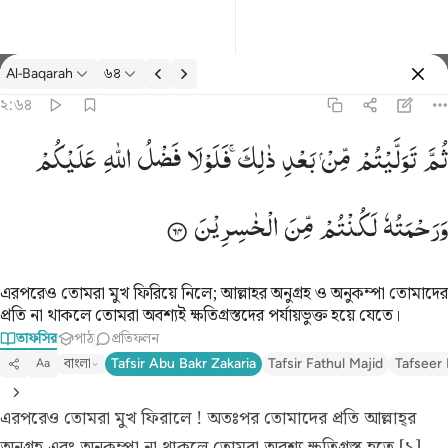
তাফসির: Al-Baqarah ২:৬৪
Al-Baqarah
৬৪
প্রবেশ কর
২:৬৪
يتم من بعد ذالك فلولا فضل الله عليكم ورحمته لكنتم من الخاسرين ٦٤
ثُمَّ
تَوَلَّیْتُمْ
مِّنْ
بَعْدِ
ذٰلِكَ ۚ
فَلَوْلَا
فَضْلُ
اللّٰهِ
عَلَیْكُمْ
لِكَ ۖ فَلَوْلَا فَضْلُ ٱللَّهِ عَلَيْكُمْ وَرَحْمَتُهُۥ لَكُنتُم مِّنَ ٱلْخَـٰسِرِينَ ٦٤
وَرَحْمَتُهٗ
لَكُنْتُمْ
مِّنَ
الْخٰسِرِیْنَ
এরপরেও তোমরা মুখ ফিরিয়ে নিলে; আল্লাহর অনুগ্রহ ও অনুকম্পা তোমাদের
প্রতি না থাকলে তোমরা অবশ্যই ক্ষতিগ্রস্তদের পর্যায়ভুক্ত হয়ে যেতে।
তাফসির
পাঠ
প্রতিফলন
বাংলা
Tafsir Abu Bakr Zakaria
Tafsir Fathul Majid
Tafseer 
Aa
এরপরেও তোমরা মুখ ফিরালে ! অতঃপর তোমাদের প্রতি আল্লাহ্‌র
অনুগ্রহ এবং অনুকম্পা না থাকলে তোমরা অবশ্য ক্ষতিগ্রস্ত হতে [১]