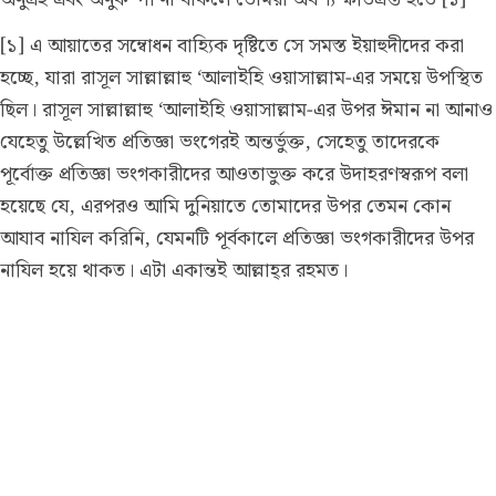
[১] এ আয়াতের সম্বোধন বাহ্যিক দৃষ্টিতে সে সমস্ত ইয়াহুদীদের করা
হচ্ছে, যারা রাসূল সাল্লাল্লাহু ‘আলাইহি ওয়াসাল্লাম-এর সময়ে উপস্থিত
ছিল। রাসূল সাল্লাল্লাহু ‘আলাইহি ওয়াসাল্লাম-এর উপর ঈমান না আনাও
যেহেতু উল্লেখিত প্রতিজ্ঞা ভংগেরই অন্তর্ভুক্ত, সেহেতু তাদেরকে
পূর্বোক্ত প্রতিজ্ঞা ভংগকারীদের আওতাভুক্ত করে উদাহরণস্বরূপ বলা
হয়েছে যে, এরপরও আমি দুনিয়াতে তোমাদের উপর তেমন কোন
আযাব নাযিল করিনি, যেমনটি পূর্বকালে প্রতিজ্ঞা ভংগকারীদের উপর
নাযিল হয়ে থাকত। এটা একান্তই আল্লাহ্‌র রহমত।